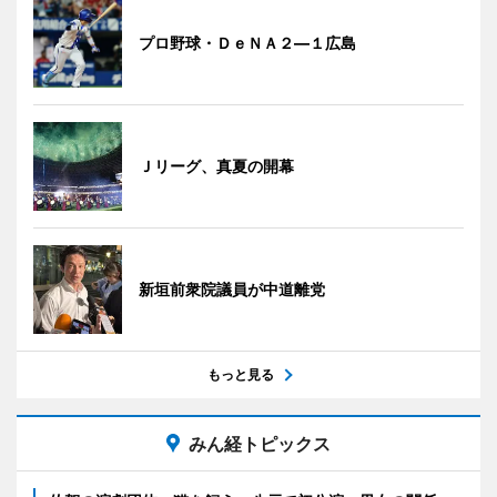
プロ野球・ＤｅＮＡ２―１広島
Ｊリーグ、真夏の開幕
新垣前衆院議員が中道離党
もっと見る
みん経トピックス