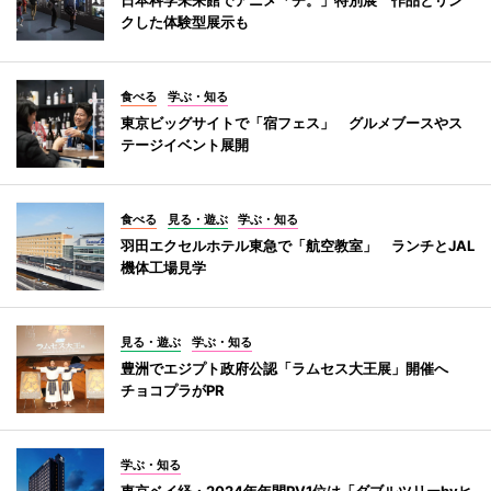
クした体験型展示も
食べる
学ぶ・知る
東京ビッグサイトで「宿フェス」 グルメブースやス
テージイベント展開
食べる
見る・遊ぶ
学ぶ・知る
羽田エクセルホテル東急で「航空教室」 ランチとJAL
機体工場見学
見る・遊ぶ
学ぶ・知る
豊洲でエジプト政府公認「ラムセス大王展」開催へ
チョコプラがPR
学ぶ・知る
東京ベイ経・2024年年間PV1位は「ダブルツリーbyヒ