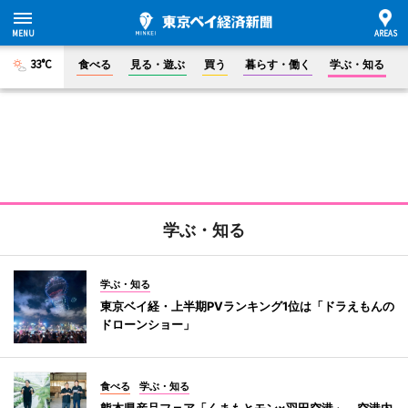
33°C
食べる
見る・遊ぶ
買う
暮らす・働く
学ぶ・知る
学ぶ・知る
学ぶ・知る
東京ベイ経・上半期PVランキング1位は「ドラえもんの
ドローンショー」
食べる
学ぶ・知る
熊本県産品フェア「くまもとモン×羽田空港」 空港内