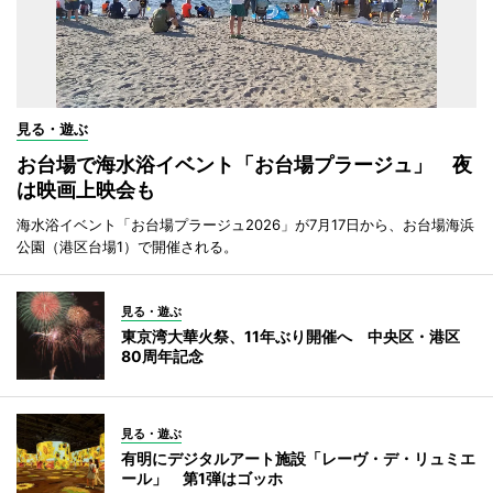
見る・遊ぶ
お台場で海水浴イベント「お台場プラージュ」 夜
は映画上映会も
海水浴イベント「お台場プラージュ2026」が7月17日から、お台場海浜
公園（港区台場1）で開催される。
見る・遊ぶ
東京湾大華火祭、11年ぶり開催へ 中央区・港区
80周年記念
見る・遊ぶ
有明にデジタルアート施設「レーヴ・デ・リュミエ
ール」 第1弾はゴッホ