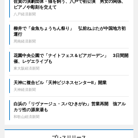
佐賀の演劇団体・猫を飼う、八戸で初公演 男女の関係、
ピアノや彫刻を交えて
八戸経済新聞
柳井で「金魚ちょうちん祭り」 弘前ねぷたが中国地方初
運行
周南経済新聞
花園中央公園で「ナイトフェス＆ビアガーデン」 3日間開
催、レゲエライブも
東大阪経済新聞
天神に複合ビル「天神ビジネスセンターII」開業
天神経済新聞
白浜の「リヴァージュ・スパひきがわ」営業再開 強アル
カリ性の源泉湯も
和歌山経済新聞
プレスリリース