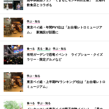
飲食店とコラボも
学ぶ・知る
東京ベイ経・年間PV1位は「お台場レトロミュージア
ム」 新施設が話題に
食べる
見る・遊ぶ
学ぶ・知る
有明ガーデンで恐竜イベント ライブショー・クイズ
ラリー・限定グルメなど
学ぶ・知る
東京ベイ経・上半期PVランキング1位は「お台場レトロ
ミュージアム」
食べる
学ぶ・知る
インターコンチ東京ベイで親子体験イベント 「星の