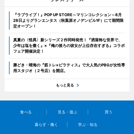
『ラブライブ！』POP UP STORE～マリンコレクション～8月
28日よりグランエンタス（秋葉原オノデンビル1F）にて期間限
定オープン！
真夏の〈怪異〉新シリーズ２作同時発売！『洒落怖な世界で、
少年は塩を撒く』×『俺の後ろの彼女が上位存在すぎる』コラボ
フェア開催決定！
勝どき・晴海の『筋トレ×ピラティス』で大人気のPBGが女性専
用スタジオ（２号店）を開店。
もっと見る
食べる
見る・遊ぶ
買う
暮らす・働く
学ぶ・知る