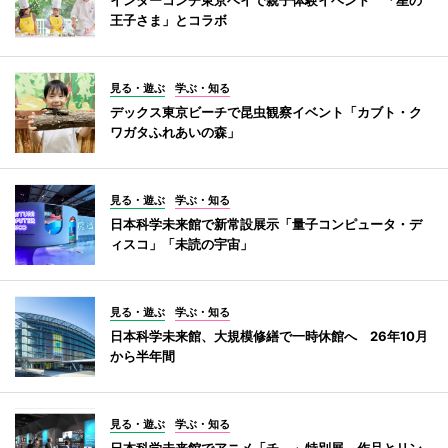
王子さま」とコラボ
見る・遊ぶ
学ぶ・知る
デックス東京ビーチで昆虫観察イベント「カブト・ク
ワガタふれあいの森」
見る・遊ぶ
学ぶ・知る
日本科学未来館で新常設展示「量子コンピュータ・デ
ィスコ」「未読の宇宙」
見る・遊ぶ
学ぶ・知る
日本科学未来館、大規模修繕で一時休館へ 26年10月
から半年間
見る・遊ぶ
学ぶ・知る
日本科学未来館でアニメ「チ。」特別展 作品とリン