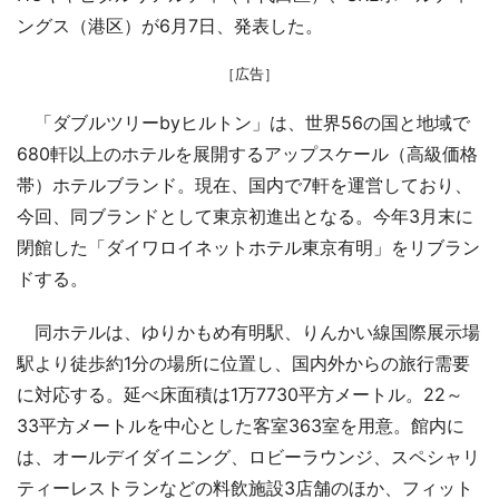
ングス（港区）が6月7日、発表した。
［広告］
「ダブルツリーbyヒルトン」は、世界56の国と地域で
680軒以上のホテルを展開するアップスケール（高級価格
帯）ホテルブランド。現在、国内で7軒を運営しており、
今回、同ブランドとして東京初進出となる。今年3月末に
閉館した「ダイワロイネットホテル東京有明」をリブラン
ドする。
同ホテルは、ゆりかもめ有明駅、りんかい線国際展示場
駅より徒歩約1分の場所に位置し、国内外からの旅行需要
に対応する。延べ床面積は1万7730平方メートル。22～
33平方メートルを中心とした客室363室を用意。館内に
は、オールデイダイニング、ロビーラウンジ、スペシャリ
ティーレストランなどの料飲施設3店舗のほか、フィット