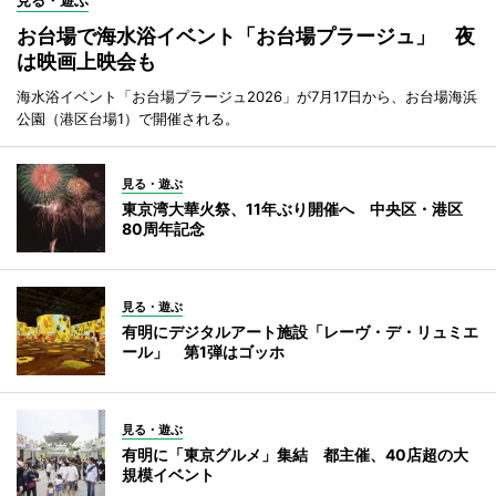
お台場で海水浴イベント「お台場プラージュ」 夜
は映画上映会も
海水浴イベント「お台場プラージュ2026」が7月17日から、お台場海浜
公園（港区台場1）で開催される。
見る・遊ぶ
東京湾大華火祭、11年ぶり開催へ 中央区・港区
80周年記念
見る・遊ぶ
有明にデジタルアート施設「レーヴ・デ・リュミエ
ール」 第1弾はゴッホ
見る・遊ぶ
有明に「東京グルメ」集結 都主催、40店超の大
規模イベント