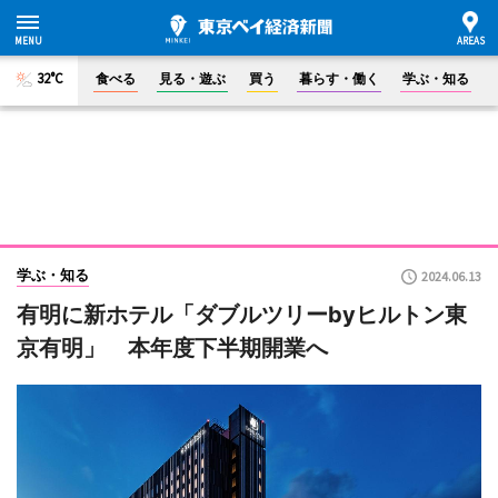
32°C
食べる
見る・遊ぶ
買う
暮らす・働く
学ぶ・知る
学ぶ・知る
2024.06.13
有明に新ホテル「ダブルツリーbyヒルトン東
京有明」 本年度下半期開業へ