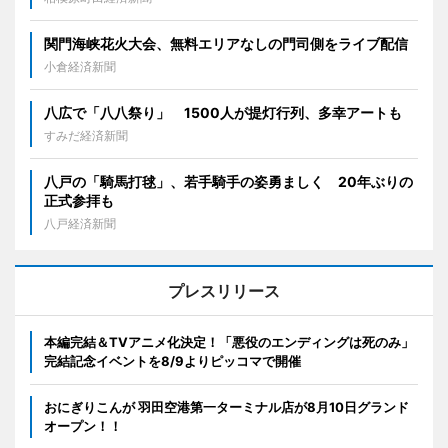
関門海峡花火大会、無料エリアなしの門司側をライブ配信
小倉経済新聞
八広で「八八祭り」 1500人が提灯行列、多幸アートも
すみだ経済新聞
八戸の「騎馬打毬」、若手騎手の姿勇ましく 20年ぶりの
正式参拝も
八戸経済新聞
プレスリリース
本編完結＆TVアニメ化決定！「悪役のエンディングは死のみ」
完結記念イベントを8/9よりピッコマで開催
おにぎりこんが 羽田空港第一ターミナル店が8月10日グランド
オープン！！