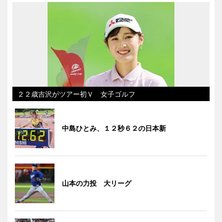
２２歳吉沢がツアー初Ｖ 女子ゴルフ
中島ひとみ、１２秒６２の日本新
山本の力投 大リーグ