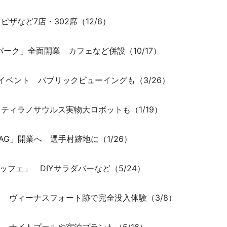
ザなど7店・302席（12/6）
パーク」全面開業 カフェなど併設（10/17）
イベント パブリックビューイングも（3/26）
ティラノサウルス実物大ロボットも（1/19）
FLAG」開業へ 選手村跡地に（1/26）
ッフェ」 DIYサラダバーなど（5/24）
」 ヴィーナスフォート跡で完全没入体験（3/8）