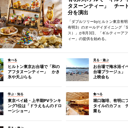
タヌーンティー」 チー
分を演出
「ダブルツリーbyヒルトン東京有
有明3）のオールデイダイニング「S
ス）」が8月3日、「ギルティーア
ィー」の提供を始める。
食べる
見る・遊ぶ
ヒルトン東京お台場で「和の
お台場で海水浴イ
アフタヌーンティー」 かき
台場プラージュ」
氷や天ぷらも
上映会も
学ぶ・知る
食べる
東京ベイ経・上半期PVランキ
堀口珈琲、有明に
ング1位は「ドラえもんのドロ
タイルのカフェ 
ーンショー」
業も