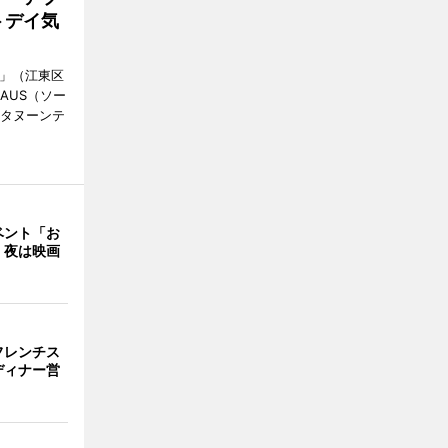
トデイ気
明」（江東区
AUS（ソー
フタヌーンテ
ベント「お
 夜は映画
フレンチス
ディナー営