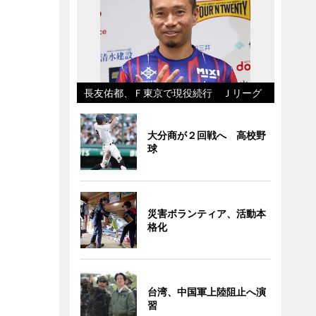
長友佑都、Ｆ東京で現役続行 Ｊリーグ
大分商が２回戦へ 高校野
球
災害ボランティア、活動本
格化
台湾、中国軍上陸阻止へ演
習