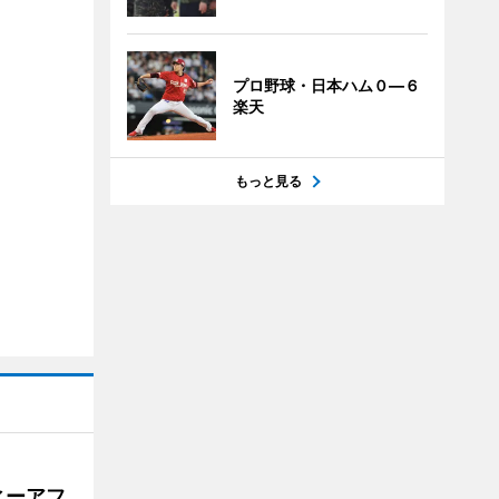
プロ野球・日本ハム０―６
楽天
もっと見る
ィーアフ