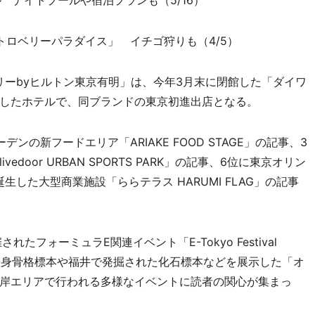
 ナイトプールや宿泊プランも（5/16）
ストロベリーパラダイス」 イチゴ狩りも（4/5）
リーbyヒルトン東京有明」は、今年3月末に閉館した「ダイワ
したホテルで、同ブランドの東京初進出店となる。
の新フードエリア「ARIAKE FOOD STAGE」の記事、3
door URBAN SPORTS PARK」の記事、6位に東京オリン
生した大型商業施設「ららテラス HARUMI FLAG」の記事
フォーミュラE関連イベント「E-Tokyo Festival
の全身骨格標本や福井で発掘された化石標本などを展示した「オ
岸エリアで行われる多様なイベントに読者の関心が集まっ