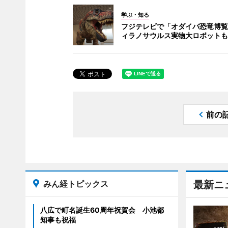
学ぶ・知る
フジテレビで「オダイバ恐竜博覧
ィラノサウルス実物大ロボットも
前の
みん経トピックス
最新ニ
八広で町名誕生60周年祝賀会 小池都
知事も祝福