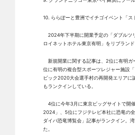
9. グランドニッコー東京ベイ舞浜にプール
10. ららぽーと豊洲でイチゴイベント「
2024年下半期に開業予定の「ダブルツ
ロイネットホテル東京有明」をリブランド
新規開業に関する記事は、2位に有明ガーデン
位に有明の複合型スポーツレジャー施設「live
ピック2020大会選手村の再開発エリアに誕
もランクインしている。
4位に今年3月に東京ビッグサイトで開催された
2024」、5位にフジテレビ本社に恐竜
ダイバ恐竜博覧会」記事がランクイン。湾
た。