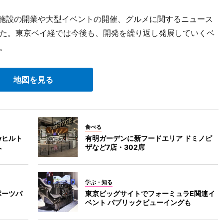
模施設の開業や大型イベントの開催、グルメに関するニュース
た。東京ベイ経では今後も、開発を繰り返し発展していくベ
。
地図を見る
食べる
yヒルト
有明ガーデンに新フードエリア ドミノピ
へ
ザなど7店・302席
学ぶ・知る
ポーツパ
東京ビッグサイトでフォーミュラE関連イ
ベント パブリックビューイングも