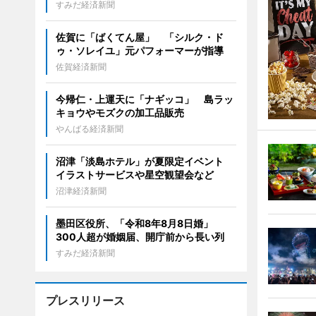
すみだ経済新聞
佐賀に「ばくてん屋」 「シルク・ド
ゥ・ソレイユ」元パフォーマーが指導
佐賀経済新聞
今帰仁・上運天に「ナギッコ」 島ラッ
キョウやモズクの加工品販売
やんばる経済新聞
沼津「淡島ホテル」が夏限定イベント
イラストサービスや星空観望会など
沼津経済新聞
墨田区役所、「令和8年8月8日婚」
300人超が婚姻届、開庁前から長い列
すみだ経済新聞
プレスリリース