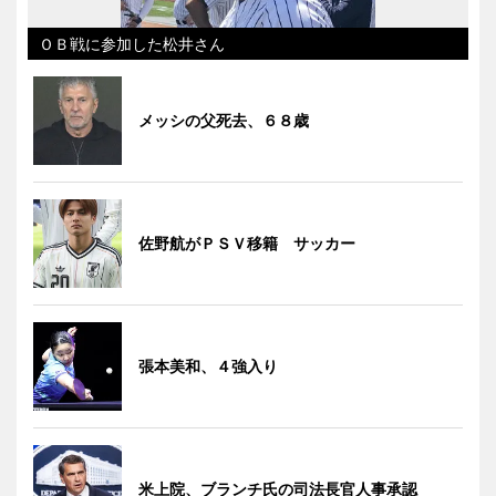
ＯＢ戦に参加した松井さん
メッシの父死去、６８歳
佐野航がＰＳＶ移籍 サッカー
張本美和、４強入り
米上院、ブランチ氏の司法長官人事承認