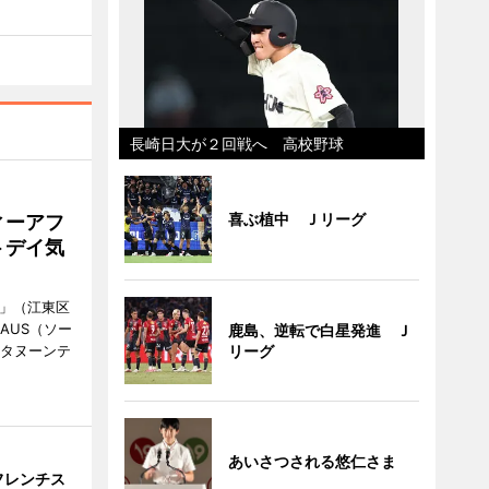
長崎日大が２回戦へ 高校野球
喜ぶ植中 Ｊリーグ
ィーアフ
トデイ気
明」（江東区
AUS（ソー
鹿島、逆転で白星発進 Ｊ
フタヌーンテ
リーグ
あいさつされる悠仁さま
フレンチス