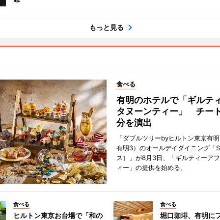
もっと見る
食べる
有明のホテルで「ギルテ
タヌーンティー」 チー
分を演出
「ダブルツリーbyヒルトン東京有
有明3）のオールデイダイニング「S
ス）」が8月3日、「ギルティーア
ィー」の提供を始める。
食べる
食べる
ヒルトン東京お台場で「和の
堀口珈琲、有明に