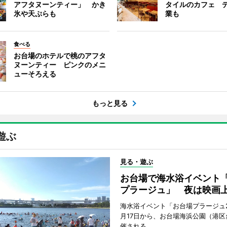
アフタヌーンティー」 かき
タイルのカフェ 
氷や天ぷらも
業も
食べる
お台場のホテルで桃のアフタ
ヌーンティー ピンクのメニ
ューそろえる
もっと見る
遊ぶ
見る・遊ぶ
お台場で海水浴イベント
プラージュ」 夜は映画
海水浴イベント「お台場プラージュ2
月17日から、お台場海浜公園（港区
催される。