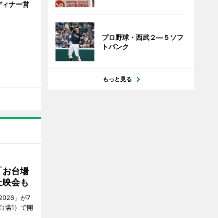
ディナー営
プロ野球・西武２―５ソフ
トバンク
もっと見る
「お台場
上映会も
026」が7
台場1）で開