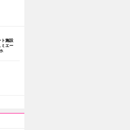
ート施設
ュミエー
ホ