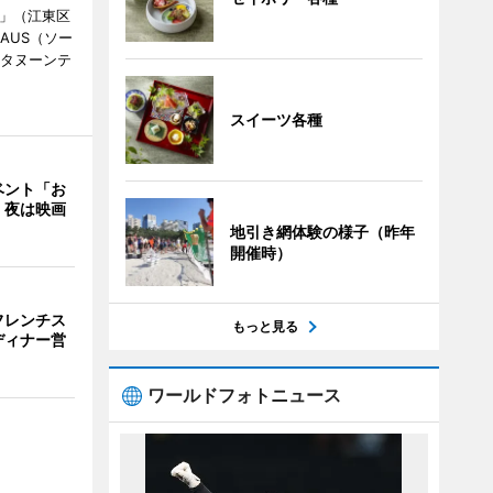
明」（江東区
AUS（ソー
フタヌーンテ
スイーツ各種
ベント「お
 夜は映画
地引き網体験の様子（昨年
開催時）
フレンチス
もっと見る
ディナー営
ワールドフォトニュース