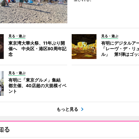
見る・遊ぶ
見る・遊ぶ
東京湾大華火祭、11年ぶり開
有明にデジタルア
催へ 中央区・港区80周年記
「レーヴ・デ・リ
念
ル」 第1弾はゴッ
見る・遊ぶ
有明に「東京グルメ」集結
都主催、40店超の大規模イベ
ント
もっと見る
知る