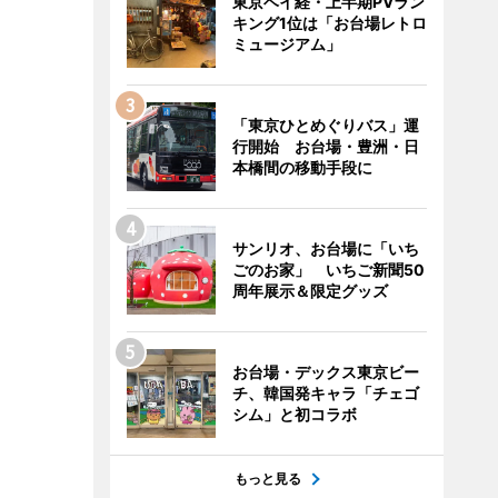
東京ベイ経・上半期PVラン
キング1位は「お台場レトロ
ミュージアム」
「東京ひとめぐりバス」運
行開始 お台場・豊洲・日
本橋間の移動手段に
サンリオ、お台場に「いち
ごのお家」 いちご新聞50
周年展示＆限定グッズ
お台場・デックス東京ビー
チ、韓国発キャラ「チェゴ
シム」と初コラボ
もっと見る