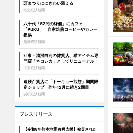
頭まつりににぎわい添える
秩父経済新聞
八千代「52間の縁側」にカフェ
「PUKU」 自家焙煎コーヒーやカレー
提供
船橋経済新聞
江東・清澄白河の雑貨店、猫アイテム専
門店「ネコシカ」としてリニューアル
江東経済新聞
遠鉄百貨店に「トーキョー煎餅」期間限
定ショップ 昨年12月に続き2回目
浜松経済新聞
プレスリリース
【令和8年熊本地震 復興支援】被災された