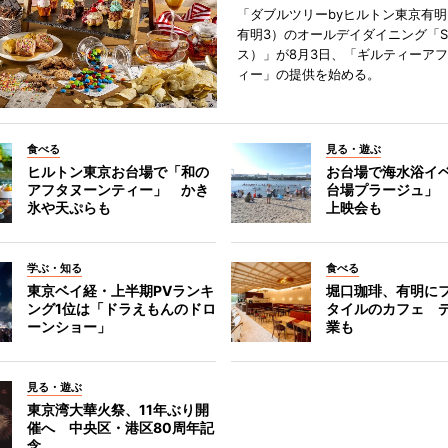
「ダブルツリーbyヒルトン東京有
有明3）のオールデイダイニング「S
ス）」が8月3日、「ギルティーア
ィー」の提供を始める。
食べる
見る・遊ぶ
ヒルトン東京お台場で「和の
お台場で海水浴イ
アフタヌーンティー」 かき
台場プラージュ」
氷や天ぷらも
上映会も
学ぶ・知る
食べる
東京ベイ経・上半期PVランキ
堀口珈琲、有明に
ング1位は「ドラえもんのドロ
タイルのカフェ 
ーンショー」
業も
見る・遊ぶ
東京湾大華火祭、11年ぶり開
催へ 中央区・港区80周年記
念