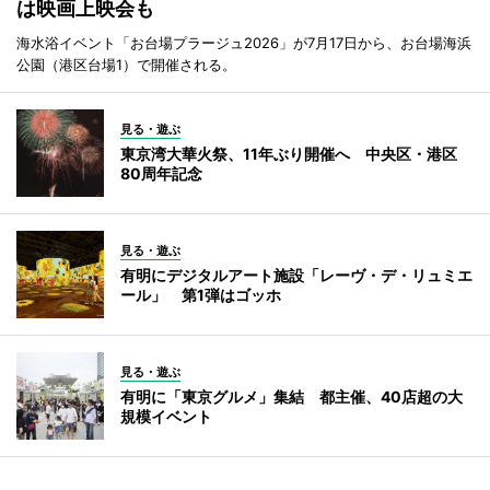
は映画上映会も
海水浴イベント「お台場プラージュ2026」が7月17日から、お台場海浜
公園（港区台場1）で開催される。
見る・遊ぶ
東京湾大華火祭、11年ぶり開催へ 中央区・港区
80周年記念
見る・遊ぶ
有明にデジタルアート施設「レーヴ・デ・リュミエ
ール」 第1弾はゴッホ
見る・遊ぶ
有明に「東京グルメ」集結 都主催、40店超の大
規模イベント