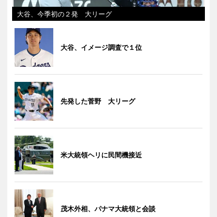
大谷、今季初の２発 大リーグ
大谷、イメージ調査で１位
先発した菅野 大リーグ
米大統領ヘリに民間機接近
茂木外相、パナマ大統領と会談