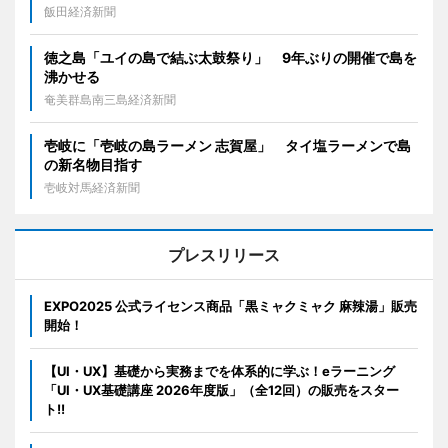
飯田経済新聞
徳之島「ユイの島で結ぶ太鼓祭り」 9年ぶりの開催で島を
沸かせる
奄美群島南三島経済新聞
壱岐に「壱岐の島ラーメン 志賀屋」 タイ塩ラーメンで島
の新名物目指す
壱岐対馬経済新聞
プレスリリース
EXPO2025 公式ライセンス商品「黒ミャクミャク 麻辣湯」販売
開始！
【UI・UX】基礎から実務までを体系的に学ぶ！eラーニング
「UI・UX基礎講座 2026年度版」（全12回）の販売をスター
ト!!