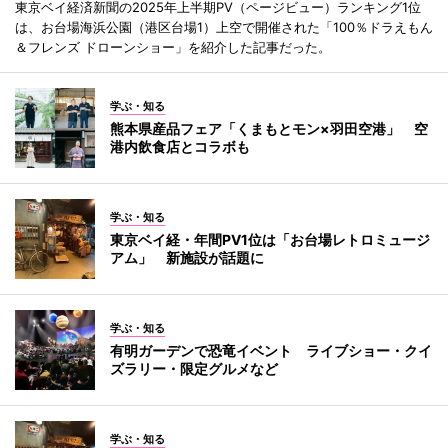
東京ベイ経済新聞の2025年上半期PV（ページビュー）ランキング1位
は、お台場海浜公園（港区台場1）上空で開催された「100％ドラえもん
＆フレンズ ドローンショー」を紹介した記事だった。
学ぶ・知る
熊本県産品フェア「くまもとモン×羽田空港」 空
港内飲食店とコラボも
学ぶ・知る
東京ベイ経・年間PV1位は「お台場レトロミュージ
アム」 新施設が話題に
学ぶ・知る
有明ガーデンで恐竜イベント ライブショー・クイ
ズラリー・限定グルメなど
学ぶ・知る