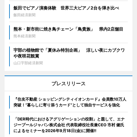
飯田でピアノ演奏体験 世界三大ピアノ2台を弾き比べ
飯田経済新聞
熊本・新市街に焼き鳥チェーン「鳥貴族」 県内2店舗目
熊本経済新聞
宇部の植物館で「夏休み特別企画」 涼しい夜にカブクワ
や夜咲花観賞
山口宇部経済新聞
プレスリリース
『住友不動産 ショッピングシティイオンカード』会員数10万人
突破！“暮らしに寄り添うカード”として独自サービスを強化
「DER時代におけるアグリゲーションの役割」と題して、エナ
ジープールジャパン株式会社 代表取締役社長兼CEO 市村 健氏
によるセミナーを2026年9月18日(金)に開催!!