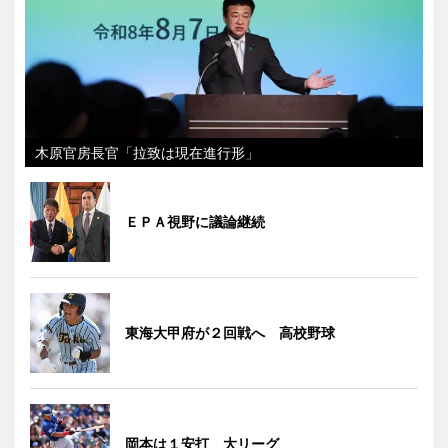
木原官房長官「拉致は現在進行形」
ＥＰＡ視野に議論継続
東海大甲府が２回戦へ 高校野球
岡本は１安打 大リーグ