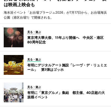
は映画上映会も
海水浴イベント「お台場プラージュ2026」が7月17日から、お台場海浜
公園（港区台場1）で開催される。
見る・遊ぶ
東京湾大華火祭、11年ぶり開催へ 中央区・港区
80周年記念
見る・遊ぶ
有明にデジタルアート施設「レーヴ・デ・リュミエ
ール」 第1弾はゴッホ
見る・遊ぶ
有明に「東京グルメ」集結 都主催、40店超の大
規模イベント