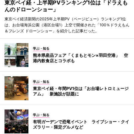
東京ベイ経・上半期PVランキング1位は「ドラえも
んのドローンショー」
東京ベイ経済新聞の2025年上半期PV（ページビュー）ランキング1位
は、お台場海浜公園（港区台場1）上空で開催された「100％ドラえもん
＆フレンズ ドローンショー」を紹介した記事だった。
学ぶ・知る
熊本県産品フェア「くまもとモン×羽田空港」 空
港内飲食店とコラボも
学ぶ・知る
東京ベイ経・年間PV1位は「お台場レトロミュージ
アム」 新施設が話題に
学ぶ・知る
有明ガーデンで恐竜イベント ライブショー・クイ
ズラリー・限定グルメなど