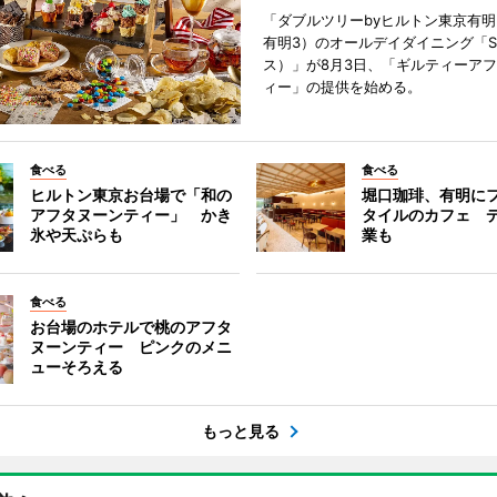
「ダブルツリーbyヒルトン東京有
有明3）のオールデイダイニング「S
ス）」が8月3日、「ギルティーア
ィー」の提供を始める。
食べる
食べる
ヒルトン東京お台場で「和の
堀口珈琲、有明に
アフタヌーンティー」 かき
タイルのカフェ 
氷や天ぷらも
業も
食べる
お台場のホテルで桃のアフタ
ヌーンティー ピンクのメニ
ューそろえる
もっと見る