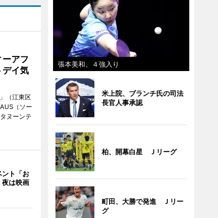
ィーアフ
張本美和、４強入り
トデイ気
米上院、ブランチ氏の司法
明」（江東区
長官人事承認
AUS（ソー
フタヌーンテ
柏、開幕白星 Ｊリーグ
ベント「お
 夜は映画
町田、大勝で発進 Ｊリー
グ