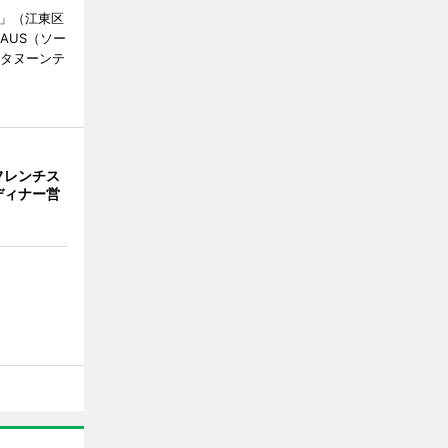
明」（江東区
AUS（ソー
フタヌーンテ
フレンチス
ディナー営