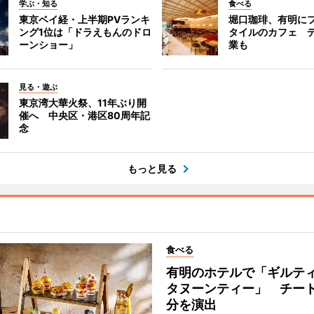
学ぶ・知る
食べる
東京ベイ経・上半期PVランキ
堀口珈琲、有明に
ング1位は「ドラえもんのドロ
タイルのカフェ 
ーンショー」
業も
見る・遊ぶ
東京湾大華火祭、11年ぶり開
催へ 中央区・港区80周年記
念
もっと見る
食べる
有明のホテルで「ギルテ
タヌーンティー」 チー
分を演出