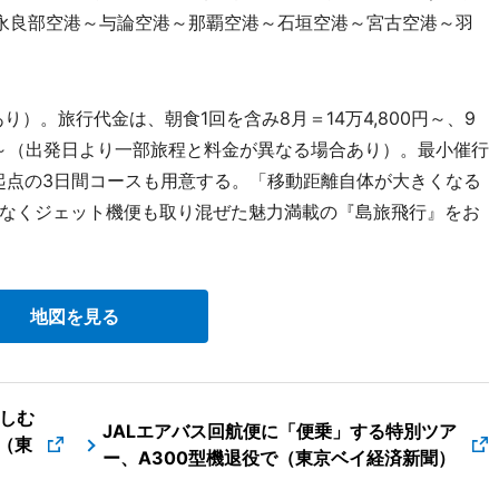
永良部空港～与論空港～那覇空港～石垣空港～宮古空港～羽
）。旅行代金は、朝食1回を含み8月＝14万4,800円～、9
800円～（出発日より一部旅程と料金が異なる場合あり）。最小催行
起点の3日間コースも用意する。「移動距離自体が大きくなる
なくジェット機便も取り混ぜた魅力満載の『島旅飛行』をお
地図を見る
しむ
JALエアバス回航便に「便乗」する特別ツア
（東
ー、A300型機退役で（東京ベイ経済新聞）