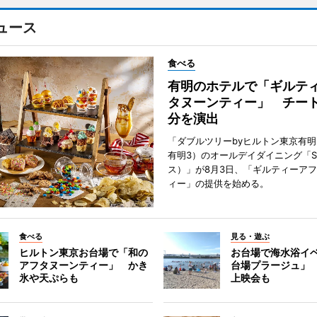
ュース
食べる
有明のホテルで「ギルテ
タヌーンティー」 チー
分を演出
「ダブルツリーbyヒルトン東京有
有明3）のオールデイダイニング「S
ス）」が8月3日、「ギルティーア
ィー」の提供を始める。
食べる
見る・遊ぶ
ヒルトン東京お台場で「和の
お台場で海水浴イ
アフタヌーンティー」 かき
台場プラージュ」
氷や天ぷらも
上映会も