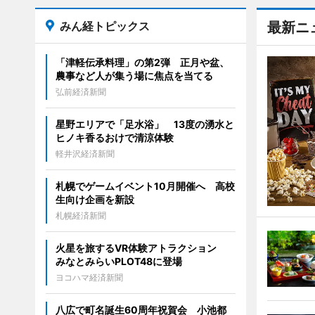
みん経トピックス
最新ニ
「津軽伝承料理」の第2弾 正月や盆、
農事など人が集う場に焦点を当てる
弘前経済新聞
星野エリアで「足水浴」 13度の湧水と
ヒノキ香るおけで清涼体験
軽井沢経済新聞
札幌でゲームイベント10月開催へ 高校
生向け企画を新設
札幌経済新聞
火星を旅するVR体験アトラクション
みなとみらいPLOT48に登場
ヨコハマ経済新聞
八広で町名誕生60周年祝賀会 小池都