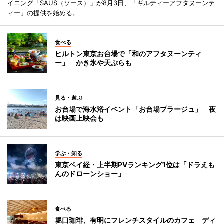
イニング「SAUS（ソース）」が8月3日、「ギルティーアフタヌーンテ
ィー」の提供を始める。
食べる
ヒルトン東京お台場で「和のアフタヌーンティ
ー」 かき氷や天ぷらも
見る・遊ぶ
お台場で海水浴イベント「お台場プラージュ」 夜
は映画上映会も
学ぶ・知る
東京ベイ経・上半期PVランキング1位は「ドラえも
んのドローンショー」
食べる
堀口珈琲、有明にフレンチスタイルのカフェ ディ