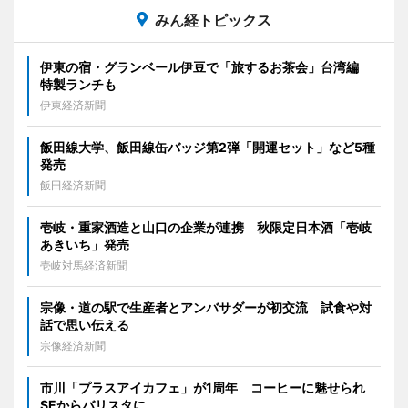
みん経トピックス
伊東の宿・グランベール伊豆で「旅するお茶会」台湾編
特製ランチも
伊東経済新聞
飯田線大学、飯田線缶バッジ第2弾「開運セット」など5種
発売
飯田経済新聞
壱岐・重家酒造と山口の企業が連携 秋限定日本酒「壱岐
あきいち」発売
壱岐対馬経済新聞
宗像・道の駅で生産者とアンバサダーが初交流 試食や対
話で思い伝える
宗像経済新聞
市川「プラスアイカフェ」が1周年 コーヒーに魅せられ
SEからバリスタに