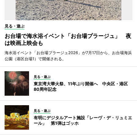
見る・遊ぶ
お台場で海水浴イベント「お台場プラージュ」 夜
は映画上映会も
海水浴イベント「お台場プラージュ2026」が7月17日から、お台場海浜
公園（港区台場1）で開催される。
見る・遊ぶ
東京湾大華火祭、11年ぶり開催へ 中央区・港区
80周年記念
見る・遊ぶ
有明にデジタルアート施設「レーヴ・デ・リュミエ
ール」 第1弾はゴッホ