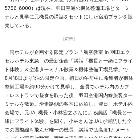
5756-6000
）は現在、羽田空港の機体整備工場とターミ
ナルと見学に元機長の講話をセットにした宿泊プランを販
売している。
［広告］
同ホテルが企画する限定プラン「航空教室 in 羽田エク
セルホテル東急」の最新企画「講話『機長と一緒にフライ
ト体験』＆空港ターミナル散策＆機体整備工場見学」で、
8月18日より1泊の限定企画。初日の午前中に希望者が機体
整備工場を約90分かけて見学し、全員でホテル内のカフ
ェレストランで昼食を取った後、羽田空港国内線旅客ター
ミナルを散策。滑走路側の客室に宿泊し、翌日、ホテル内
会場で、元JAL機長・小林宏之さんによる講話「機長と一
緒にフライト体験」を聞く。小林さんはJALが運航した全
ての国際線を飛んだ唯一の機長。講話では高度1万メート