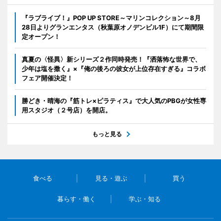
『ラブライブ！』POP UP STORE～マリンコレクション～8月
28日よりグランエンタス（秋葉原オノデンビル1F）にて期間限
定オープン！
真夏の〈怪異〉新シリーズ２作同時発売！『洒落怖な世界で、
少年は塩を撒く』×『俺の後ろの彼女が上位存在すぎる』コラボ
フェア開催決定！
勝どき・晴海の『筋トレ×ピラティス』で大人気のPBGが女性専
用スタジオ（２号店）を開店。
もっと見る
食べる
見る・遊ぶ
買う
暮らす・働く
学ぶ・知る