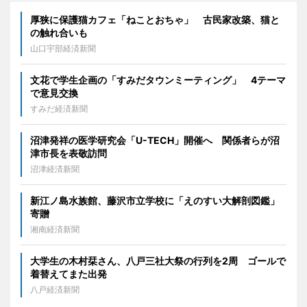
厚狭に保護猫カフェ「ねことおちゃ」 古民家改築、猫と
の触れ合いも
山口宇部経済新聞
文花で学生企画の「すみだタウンミーティング」 4テーマ
で意見交換
すみだ経済新聞
沼津発祥の医学研究会「U-TECH」開催へ 関係者らが沼
津市長を表敬訪問
沼津経済新聞
新江ノ島水族館、藤沢市立学校に「えのすい大解剖図鑑」
寄贈
湘南経済新聞
大学生の木村栞さん、八戸三社大祭の行列を2周 ゴールで
着替えてまた出発
八戸経済新聞