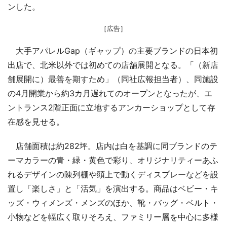
ンした。
［広告］
大手アパレルGap（ギャップ）の主要ブランドの日本初
出店で、北米以外では初めての店舗展開となる。「（新店
舗展開に）最善を期すため」（同社広報担当者）、同施設
の4月開業から約3カ月遅れてのオープンとなったが、エ
ントランス2階正面に立地するアンカーショップとして存
在感を見せる。
店舗面積は約282坪。店内は白を基調に同ブランドのテ
ーマカラーの青・緑・黄色で彩り、オリジナリティーあふ
れるデザインの陳列棚や頭上で動くディスプレーなどを設
置し「楽しさ」と「活気」を演出する。商品はベビー・キ
ッズ・ウィメンズ・メンズのほか、靴・バッグ・ベルト・
小物などを幅広く取りそろえ、ファミリー層を中心に多様