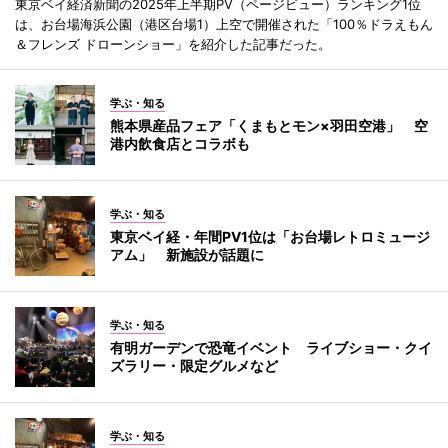
東京ベイ経済新聞の2025年上半期PV（ページビュー）ランキング1位
は、お台場海浜公園（港区台場1）上空で開催された「100％ドラえもん
＆フレンズ ドローンショー」を紹介した記事だった。
学ぶ・知る
熊本県産品フェア「くまもとモン×羽田空港」 空
港内飲食店とコラボも
学ぶ・知る
東京ベイ経・年間PV1位は「お台場レトロミュージ
アム」 新施設が話題に
学ぶ・知る
有明ガーデンで恐竜イベント ライブショー・クイ
ズラリー・限定グルメなど
学ぶ・知る