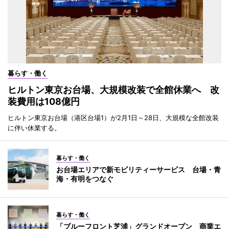
暮らす・働く
ヒルトン東京お台場、大規模改装で全館休業へ 改
装費用は108億円
ヒルトン東京お台場（港区台場1）が2月1日～28日、大規模な全館改装
に伴い休業する。
暮らす・働く
お台場エリアで新モビリティーサービス 台場・青
海・有明をつなぐ
暮らす・働く
「ブルーフロント芝浦」グランドオープン 商業エ