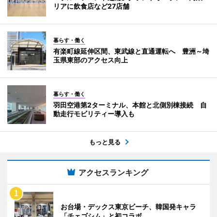
リアに飲食店など27店舗
暮らす・働く
有楽町線延伸区間、東武線と直通運転へ 豊洲～埼
玉県東部のアクセス向上
暮らす・働く
羽田空港第2ターミナル、本館と北側別棟接続 自
動走行モビリティー導入も
もっと見る
アクセスランキング
お台場・デックス東京ビーチ、韓国発キャラ
「チェゴシム」と初コラボ