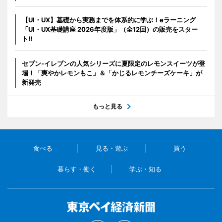
【UI・UX】基礎から実務までを体系的に学ぶ！eラーニング
「UI・UX基礎講座 2026年度版」（全12回）の販売をスター
ト!!
セブン‐イレブンの人気シリーズに夏限定のレモンスイーツが登
場！「爽やかレモンもこ」＆「かじるレモンチーズケーキ」が
新発売
もっと見る
食べる
見る・遊ぶ
買う
暮らす・働く
学ぶ・知る