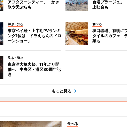
アフタヌーンティー」 かき
台場プラージュ」
氷や天ぷらも
上映会も
学ぶ・知る
食べる
東京ベイ経・上半期PVランキ
堀口珈琲、有明に
ング1位は「ドラえもんのドロ
タイルのカフェ 
ーンショー」
業も
見る・遊ぶ
東京湾大華火祭、11年ぶり開
催へ 中央区・港区80周年記
念
もっと見る
食べる