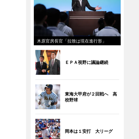
木原官房長官「拉致は現在進行形」
ＥＰＡ視野に議論継続
東海大甲府が２回戦へ 高
校野球
岡本は１安打 大リーグ