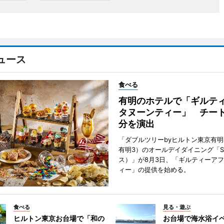
ュース
食べる
有明のホテルで「ギルテ
タヌーンティー」 チー
分を演出
「ダブルツリーbyヒルトン東京有
有明3）のオールデイダイニング「S
ス）」が8月3日、「ギルティーア
ィー」の提供を始める。
食べる
見る・遊ぶ
ヒルトン東京お台場で「和の
お台場で海水浴イ