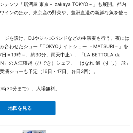
ツ「居酒屋 東京－Izakaya TOKYO－」も展開。都内
ワインのほか、東京産の野菜や、豊洲直送の新鮮な魚を使っ
ージを設け、DJやジャズバンドなどの生演奏も行う。夜には
わせたショー「TOKYOナイトショー －MATSURI－」を
日＝19時～、約30分、雨天中止）。「LA BETTOLA da
WAGAN」の入江瑛起（ひでき）シェフ、「はなれ 鮨（すし） 飛」
演ショーも予定（16日・17日、各日3回）。
0時30分まで）。入場無料。
地図を見る