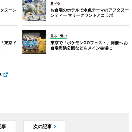
食べる
タヌーン
お台場のホテルで水色テーマのアフタヌー
ンティー マリークワントとコラボ
見る・遊ぶ
「東京ド
東京で「ポケモンGOフェスト」開催へ お
も
台場海浜公園などをメイン会場に
6
記事
次の記事