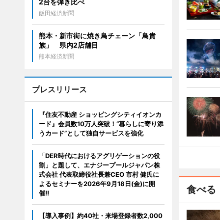
2台を弾き比べ
飯田経済新聞
熊本・新市街に焼き鳥チェーン「鳥貴
族」 県内2店舗目
熊本経済新聞
プレスリリース
『住友不動産 ショッピングシティイオンカ
ード』会員数10万人突破！“暮らしに寄り添
うカード”として独自サービスを強化
「DER時代におけるアグリゲーションの役
割」と題して、エナジープールジャパン株
式会社 代表取締役社長兼CEO 市村 健氏に
よるセミナーを2026年9月18日(金)に開
食べる
催!!
【導入事例】約40社・来場登録者数2,000