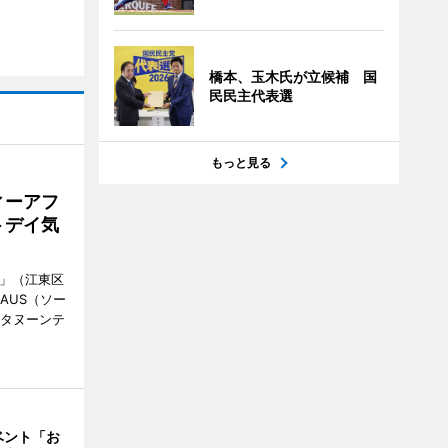
橋本、玉木氏が立候補 国
民民主代表選
もっと見る
ィーアフ
トデイ気
明」（江東区
AUS（ソー
フタヌーンテ
ベント「お