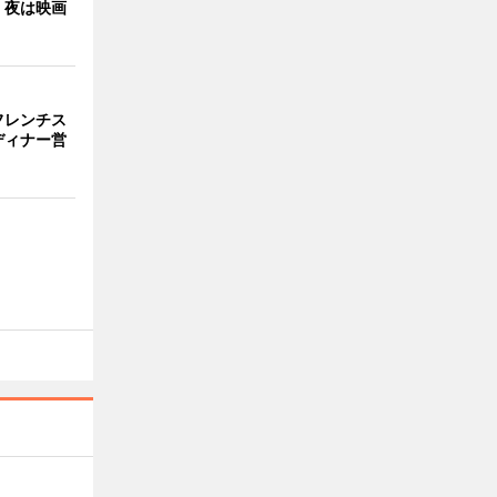
 夜は映画
フレンチス
ディナー営