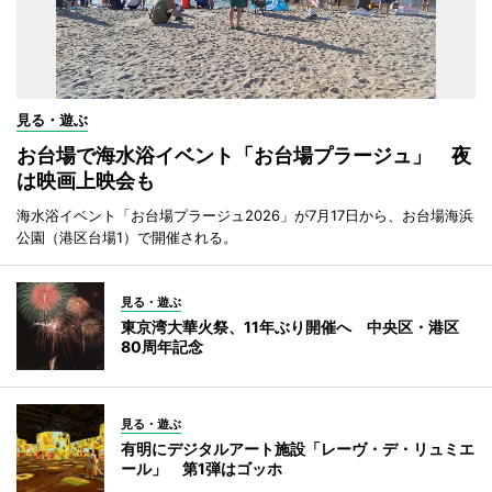
見る・遊ぶ
お台場で海水浴イベント「お台場プラージュ」 夜
は映画上映会も
海水浴イベント「お台場プラージュ2026」が7月17日から、お台場海浜
公園（港区台場1）で開催される。
見る・遊ぶ
東京湾大華火祭、11年ぶり開催へ 中央区・港区
80周年記念
見る・遊ぶ
有明にデジタルアート施設「レーヴ・デ・リュミエ
ール」 第1弾はゴッホ