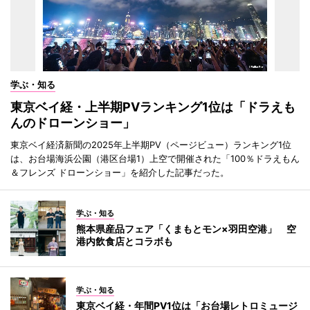
学ぶ・知る
東京ベイ経・上半期PVランキング1位は「ドラえも
んのドローンショー」
東京ベイ経済新聞の2025年上半期PV（ページビュー）ランキング1位
は、お台場海浜公園（港区台場1）上空で開催された「100％ドラえもん
＆フレンズ ドローンショー」を紹介した記事だった。
学ぶ・知る
熊本県産品フェア「くまもとモン×羽田空港」 空
港内飲食店とコラボも
学ぶ・知る
東京ベイ経・年間PV1位は「お台場レトロミュージ