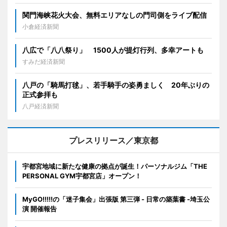
関門海峡花火大会、無料エリアなしの門司側をライブ配信
小倉経済新聞
八広で「八八祭り」 1500人が提灯行列、多幸アートも
すみだ経済新聞
八戸の「騎馬打毬」、若手騎手の姿勇ましく 20年ぶりの
正式参拝も
八戸経済新聞
プレスリリース／東京都
宇都宮地域に新たな健康の拠点が誕生！パーソナルジム「THE
PERSONAL GYM宇都宮店」オープン！
MyGO!!!!!の「迷子集会」出張版 第三弾 - 日常の築葉書 -埼玉公
演 開催報告