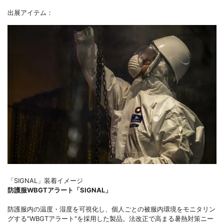
出展アイテム：
「SIGNAL」装着イメージ
防護服WBGTアラート「SIGNAL」
防護服内の温度・湿度を可視化し、個人ごとの被服内環境をモニタリン
グする"WBGTアラート"を採用した製品。法改正で高まる暑熱対策ニー