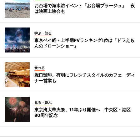
お台場で海水浴イベント「お台場プラージュ」 夜
は映画上映会も
学ぶ・知る
東京ベイ経・上半期PVランキング1位は「ドラえも
んのドローンショー」
食べる
堀口珈琲、有明にフレンチスタイルのカフェ ディ
ナー営業も
見る・遊ぶ
東京湾大華火祭、11年ぶり開催へ 中央区・港区
80周年記念