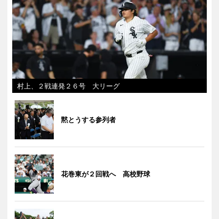
村上、２戦連発２６号 大リーグ
黙とうする参列者
花巻東が２回戦へ 高校野球