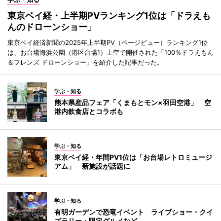
東京ベイ経・上半期PVランキング1位は「ドラえも
んのドローンショー」
東京ベイ経済新聞の2025年上半期PV（ページビュー）ランキング1位
は、お台場海浜公園（港区台場1）上空で開催された「100％ドラえもん
＆フレンズ ドローンショー」を紹介した記事だった。
学ぶ・知る
熊本県産品フェア「くまもとモン×羽田空港」 空
港内飲食店とコラボも
学ぶ・知る
東京ベイ経・年間PV1位は「お台場レトロミュージ
アム」 新施設が話題に
学ぶ・知る
有明ガーデンで恐竜イベント ライブショー・クイ
ズラリー・限定グルメなど