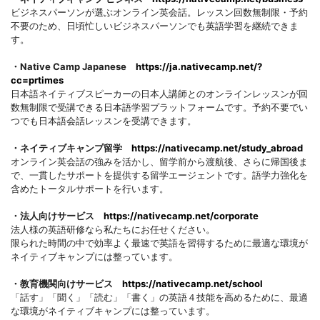
ビジネスパーソンが選ぶオンライン英会話。レッスン回数無制限・予約
不要のため、日頃忙しいビジネスパーソンでも英語学習を継続できま
す。
・Native Camp Japanese
https://ja.nativecamp.net/?
cc=prtimes
日本語ネイティブスピーカーの日本人講師とのオンラインレッスンが回
数無制限で受講できる日本語学習プラットフォームです。予約不要でい
つでも日本語会話レッスンを受講できます。
・ネイティブキャンプ留学
https://nativecamp.net/study_abroad
オンライン英会話の強みを活かし、留学前から渡航後、さらに帰国後ま
で、一貫したサポートを提供する留学エージェントです。語学力強化を
含めたトータルサポートを行います。
・法人向けサービス
https://nativecamp.net/corporate
法人様の英語研修なら私たちにお任せください。
限られた時間の中で効率よく最速で英語を習得するために最適な環境が
ネイティブキャンプには整っています。
・教育機関向けサービス
https://nativecamp.net/school
「話す」「聞く」「読む」「書く」の英語４技能を高めるために、最適
な環境がネイティブキャンプには整っています。