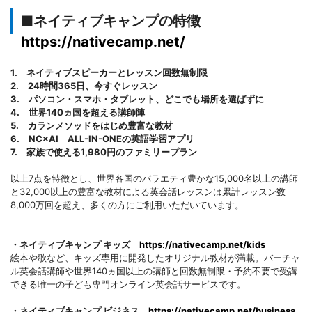
■ネイティブキャンプの特徴
https://nativecamp.net/
1. ネイティブスピーカーとレッスン回数無制限
2. 24時間365日、今すぐレッスン
3. パソコン・スマホ・タブレット、どこでも場所を選ばずに
4. 世界140ヵ国を超える講師陣
5. カランメソッドをはじめ豊富な教材
6. NC×AI ALL-IN-ONEの英語学習アプリ
7. 家族で使える1,980円のファミリープラン
以上7点を特徴とし、世界各国のバラエティ豊かな15,000名以上の講師
と32,000以上の豊富な教材による英会話レッスンは累計レッスン数
8,000万回を超え、多くの方にご利用いただいています。
・ネイティブキャンプ キッズ
https://nativecamp.net/kids
絵本や歌など、キッズ専用に開発したオリジナル教材が満載。バーチャ
ル英会話講師や世界140ヵ国以上の講師と回数無制限・予約不要で受講
できる唯一の子ども専門オンライン英会話サービスです。
・ネイティブキャンプ ビジネス
https://nativecamp.net/business