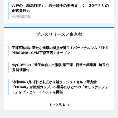
八戸の「騎馬打毬」、若手騎手の姿勇ましく 20年ぶりの
正式参拝も
八戸経済新聞
プレスリリース／東京都
宇都宮地域に新たな健康の拠点が誕生！パーソナルジム「THE
PERSONAL GYM宇都宮店」オープン！
MyGO!!!!!の「迷子集会」出張版 第三弾 - 日常の築葉書 -埼玉公
演 開催報告
“令和8年8月8日”は末広がり婚ラッシュ！セルフ写真館
「PICmii」が新婚カップルへ世界にひとつの「オリジナルフォ
ト」をプレゼントイベントを開催
もっと見る