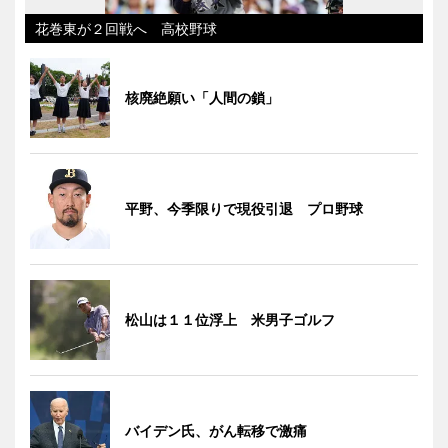
花巻東が２回戦へ 高校野球
核廃絶願い「人間の鎖」
平野、今季限りで現役引退 プロ野球
松山は１１位浮上 米男子ゴルフ
バイデン氏、がん転移で激痛