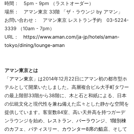
時間： 5pm - 9pm （ラストオーダー）
場所： アマン東京 33階 「ザ・ラウンジ by アマン」
お問い合わせ： アマン東京 レストラン予約 03-5224-
3339 （10am - 7pm）
URL：
https://www.aman.com/ja-jp/hotels/aman-
tokyo/dining/lounge-aman
アマン東京とは
「
アマン東京
」は2014年12月22日にアマン初の都市型ホ
テルとして開業いたしました。高層複合ビル大手町タワー
の最上階部33階から38階に、木と石と和紙による、日本
の伝統文化と現代性を兼ね備えた広々とした静かな空間を
提供しています。客室数84室、高い天井高を持つガーデ
ンラウンジを始め、
レストラン
、
バーラウンジ
、
1階別棟
のカフェ
、
パティスリー
、
カウンター8席の鮨店
、そして