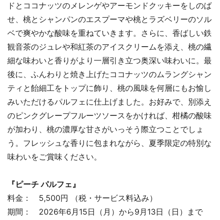
ドとココナッツのメレンゲやアーモンドクッキーをしのば
せ、桃とシャンパンのエスプーマや桃とラズベリーのソル
ベで爽やかな酸味を重ねていきます。さらに、香ばしい鉄
観音茶のジュレや和紅茶のアイスクリームを添え、桃の繊
細な味わいと香りがより一層引き立つ奥深い味わいに。最
後に、ふんわりと焼き上げたココナッツのムラングシャン
ティと飴細工をトップに飾り、桃の風味を何層にもお愉し
みいただけるパルフェに仕上げました。お好みで、別添え
のピンクグレープフルーツソースをかければ、柑橘の酸味
が加わり、桃の濃厚な甘さがいっそう際立つことでしょ
う。フレッシュな香りに包まれながら、夏季限定の特別な
味わいをご賞味ください。
『ピーチ パルフェ』
料金： 5,500円 （税・サービス料込み）
期間： 2026年6月15日（月）から9月13日（日）まで