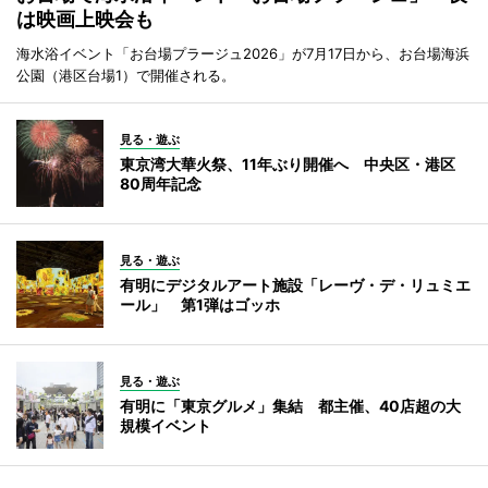
は映画上映会も
海水浴イベント「お台場プラージュ2026」が7月17日から、お台場海浜
公園（港区台場1）で開催される。
見る・遊ぶ
東京湾大華火祭、11年ぶり開催へ 中央区・港区
80周年記念
見る・遊ぶ
有明にデジタルアート施設「レーヴ・デ・リュミエ
ール」 第1弾はゴッホ
見る・遊ぶ
有明に「東京グルメ」集結 都主催、40店超の大
規模イベント