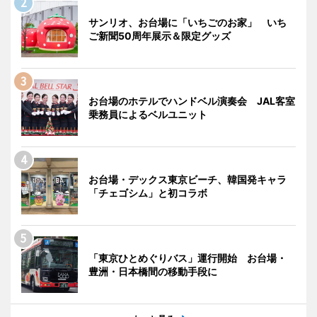
サンリオ、お台場に「いちごのお家」 いち
ご新聞50周年展示＆限定グッズ
お台場のホテルでハンドベル演奏会 JAL客室
乗務員によるベルユニット
お台場・デックス東京ビーチ、韓国発キャラ
「チェゴシム」と初コラボ
「東京ひとめぐりバス」運行開始 お台場・
豊洲・日本橋間の移動手段に