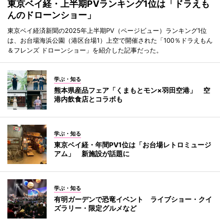
東京ベイ経・上半期PVランキング1位は「ドラえも
んのドローンショー」
東京ベイ経済新聞の2025年上半期PV（ページビュー）ランキング1位
は、お台場海浜公園（港区台場1）上空で開催された「100％ドラえもん
＆フレンズ ドローンショー」を紹介した記事だった。
学ぶ・知る
熊本県産品フェア「くまもとモン×羽田空港」 空
港内飲食店とコラボも
学ぶ・知る
東京ベイ経・年間PV1位は「お台場レトロミュージ
アム」 新施設が話題に
学ぶ・知る
有明ガーデンで恐竜イベント ライブショー・クイ
ズラリー・限定グルメなど