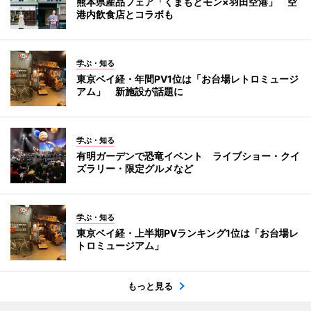
熊本県産品フェア「くまもとモン×羽田空港」 空
港内飲食店とコラボも
学ぶ・知る
東京ベイ経・年間PV1位は「お台場レトロミュージ
アム」 新施設が話題に
学ぶ・知る
有明ガーデンで恐竜イベント ライブショー・クイ
ズラリー・限定グルメなど
学ぶ・知る
東京ベイ経・上半期PVランキング1位は「お台場レ
トロミュージアム」
もっと見る