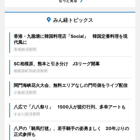
もっと見る
みん経トピックス
香港・九龍塘に韓国料理店「Social」 韓国定番料理を現
代風に
香港経済新聞
SC相模原、熊本と引き分け J3リーグ開幕
相模原町田経済新聞
関門海峡花火大会、無料エリアなしの門司側をライブ配信
小倉経済新聞
八広で「八八祭り」 1500人が提灯行列、多幸アートも
すみだ経済新聞
八戸の「騎馬打毬」、若手騎手の姿勇ましく 20年ぶりの
正式参拝も