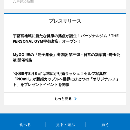
八戸経済新聞
プレスリリース
宇都宮地域に新たな健康の拠点が誕生！パーソナルジム「THE
PERSONAL GYM宇都宮店」オープン！
MyGO!!!!!の「迷子集会」出張版 第三弾 - 日常の築葉書 -埼玉公
演 開催報告
“令和8年8月8日”は末広がり婚ラッシュ！セルフ写真館
「PICmii」が新婚カップルへ世界にひとつの「オリジナルフォ
ト」をプレゼントイベントを開催
もっと見る
食べる
見る・遊ぶ
買う