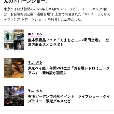
んのドローンショー」
東京ベイ経済新聞の2025年上半期PV（ページビュー）ランキング1位
は、お台場海浜公園（港区台場1）上空で開催された「100％ドラえもん
＆フレンズ ドローンショー」を紹介した記事だった。
学ぶ・知る
熊本県産品フェア「くまもとモン×羽田空港」 空
港内飲食店とコラボも
学ぶ・知る
東京ベイ経・年間PV1位は「お台場レトロミュージ
アム」 新施設が話題に
学ぶ・知る
有明ガーデンで恐竜イベント ライブショー・クイ
ズラリー・限定グルメなど