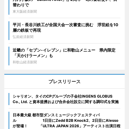
替わりで
東大阪経済新聞
平川・長谷川鉄工が全国大会一次審査に挑む 浮世絵を10
層の鉄板で再現
弘前経済新聞
近畿の「セブン-イレブン」に和歌山メニュー 県内限定
「天かけラーメン」も
和歌山経済新聞
プレスリリース
シャリオン、タイのCPグループの子会社INGENS GLOBUS
Co., Ltd. と資本提携および合弁会社設立に関する調印式を実施
日本最大級 都市型ダンスミュージックフェスティバ
ル 1日目にZedd B2B Knock2、2日目にAlesso
が登場！ 「ULTRA JAPAN 2026」アーティスト出演日程