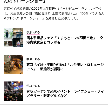
んのドローンショー」
東京ベイ経済新聞の2025年上半期PV（ページビュー）ランキング1位
は、お台場海浜公園（港区台場1）上空で開催された「100％ドラえもん
＆フレンズ ドローンショー」を紹介した記事だった。
学ぶ・知る
熊本県産品フェア「くまもとモン×羽田空港」 空
港内飲食店とコラボも
学ぶ・知る
東京ベイ経・年間PV1位は「お台場レトロミュージ
アム」 新施設が話題に
学ぶ・知る
有明ガーデンで恐竜イベント ライブショー・クイ
ズラリー・限定グルメなど