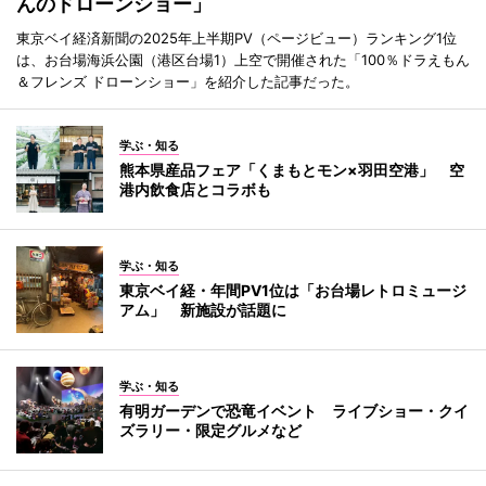
んのドローンショー」
東京ベイ経済新聞の2025年上半期PV（ページビュー）ランキング1位
は、お台場海浜公園（港区台場1）上空で開催された「100％ドラえもん
＆フレンズ ドローンショー」を紹介した記事だった。
学ぶ・知る
熊本県産品フェア「くまもとモン×羽田空港」 空
港内飲食店とコラボも
学ぶ・知る
東京ベイ経・年間PV1位は「お台場レトロミュージ
アム」 新施設が話題に
学ぶ・知る
有明ガーデンで恐竜イベント ライブショー・クイ
ズラリー・限定グルメなど