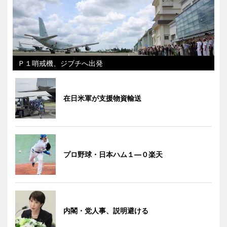
Ｐ１哨戒機、ジブチへ出発
在日米軍が支援物資輸送
プロ野球・日本ハム１―０楽天
内閣・党人事、説明避ける