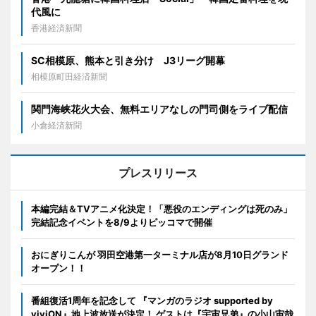
代風に
香港経済新聞
SC相模原、熊本と引き分け J3リーグ開幕
相模原町田経済新聞
関門海峡花火大会、無料エリアなしの門司側をライブ配信
小倉経済新聞
プレスリリース
本編完結＆TVアニメ化決定！「悪役のエンディングは死のみ」
完結記念イベントを8/9よりピッコマで開催
おにぎりこんが 羽田空港第一ターミナル店が8月10日グランド
オープン！！
番組復活1周年を記念して 『マンガのラジオ supported by
viviON』地上波放送が決定！ ゲストは『宇宙兄弟』の小山宙哉