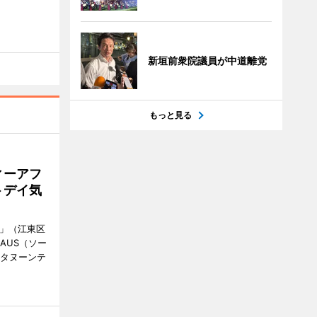
新垣前衆院議員が中道離党
もっと見る
ィーアフ
トデイ気
明」（江東区
AUS（ソー
フタヌーンテ