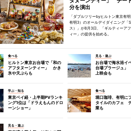
タヌーンティー」 チー
分を演出
「ダブルツリーbyヒルトン東京有
有明3）のオールデイダイニング「S
ス）」が8月3日、「ギルティーア
ィー」の提供を始める。
食べる
見る・遊ぶ
ヒルトン東京お台場で「和の
お台場で海水浴イ
アフタヌーンティー」 かき
台場プラージュ」
氷や天ぷらも
上映会も
学ぶ・知る
食べる
東京ベイ経・上半期PVランキ
堀口珈琲、有明に
ング1位は「ドラえもんのドロ
タイルのカフェ 
ーンショー」
業も
見る・遊ぶ