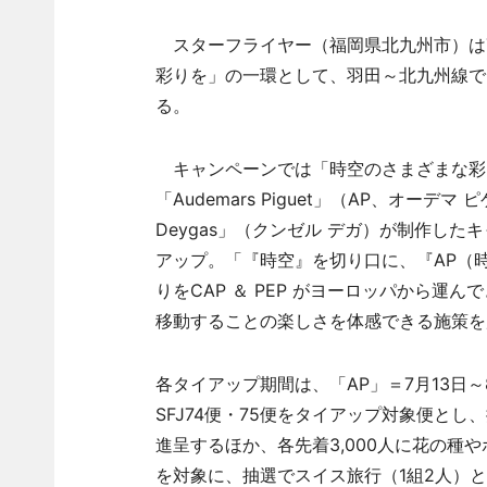
スターフライヤー（福岡県北九州市）は7
彩りを」の一環として、羽田～北九州線で「It’s
る。
キャンペーンでは「時空のさまざまな彩
「Audemars Piguet」（AP、オーデ
Deygas」（クンゼル デガ）が制作した
アップ。「『時空』を切り口に、『AP（
りをCAP ＆ PEP がヨーロッパから
移動することの楽しさを体感できる施策を
各タイアップ期間は、「AP」＝7月13日～8
SFJ74便・75便をタイアップ対象便と
進呈するほか、各先着3,000人に花の種
を対象に、抽選でスイス旅行（1組2人）と