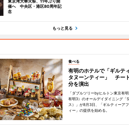
東京湾大華火祭、11年ぶり開
催へ 中央区・港区80周年記
念
もっと見る
食べる
有明のホテルで「ギルテ
タヌーンティー」 チー
分を演出
「ダブルツリーbyヒルトン東京有
有明3）のオールデイダイニング「S
ス）」が8月3日、「ギルティーア
ィー」の提供を始める。