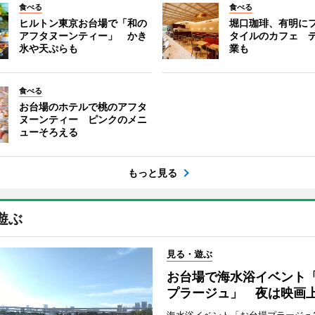
食べる
食べる
ヒルトン東京お台場で「和の
堀口珈琲、有明に
アフタヌーンティー」 かき
タイルのカフェ 
氷や天ぷらも
業も
食べる
お台場のホテルで桃のアフタ
ヌーンティー ピンクのメニ
ューそろえる
もっと見る
遊ぶ
見る・遊ぶ
お台場で海水浴イベント
プラージュ」 夜は映画