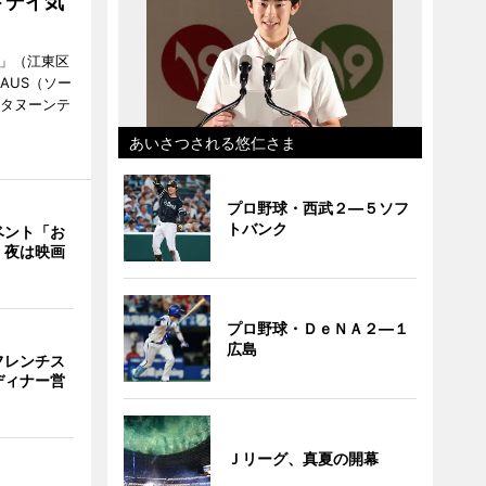
トデイ気
明」（江東区
AUS（ソー
フタヌーンテ
あいさつされる悠仁さま
プロ野球・西武２―５ソフ
トバンク
ベント「お
 夜は映画
プロ野球・ＤｅＮＡ２―１
広島
フレンチス
ディナー営
Ｊリーグ、真夏の開幕