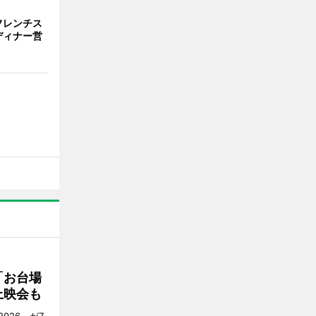
フレンチス
ディナー営
「お台場
上映会も