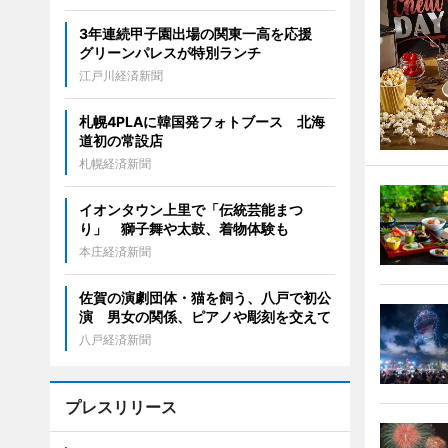
3年連続甲子園出場の関東一高を応援
グリーンパレスが特別ランチ
江戸川経済新聞
札幌4PLAに韓国発フォトブース 北海
道初の常設店
札幌経済新聞
イオンタウン上里で「伝統芸能まつ
り」 獅子舞や太鼓、着物体験も
本庄経済新聞
佐賀の演劇団体・猫を飼う、八戸で初公
演 男女の関係、ピアノや彫刻を交えて
八戸経済新聞
プレスリリース