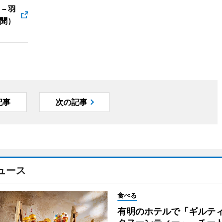
便－羽
聞）
記事
次の記事
ュース
食べる
有明のホテルで「ギルテ