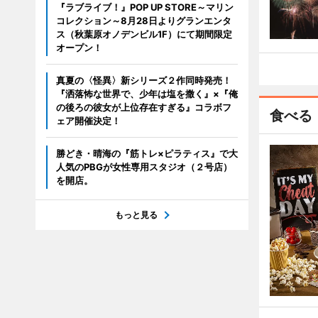
『ラブライブ！』POP UP STORE～マリン
コレクション～8月28日よりグランエンタ
ス（秋葉原オノデンビル1F）にて期間限定
オープン！
真夏の〈怪異〉新シリーズ２作同時発売！
『洒落怖な世界で、少年は塩を撒く』×『俺
の後ろの彼女が上位存在すぎる』コラボフ
食べる
ェア開催決定！
勝どき・晴海の『筋トレ×ピラティス』で大
人気のPBGが女性専用スタジオ（２号店）
を開店。
もっと見る