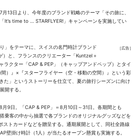
月13日より、今年度のブランド戦略のテーマ「その旅に、
 time to … STARFLYER!」キャンペーンを実施してい
り」をテーマに、スイスの名門時計ブランド
［広告］
マ ピゲ）と、フランスのクリエーター「Kuntzel＋
キャラクター「CAP & PEP」（キャップアンドペップ）とタイ
時間）』×『スターフライヤー（空・移動の空間）』という彩
運んできた」というストーリーを仕立て、夏の旅行シーズンに向け
展開する。
月9日。「CAP & PEP」＝8月10日～31日。各期間とも
し、搭乗客の中から抽選で各ブランドのオリジナルグッズなどを
やポストカードなどを贈呈する。通期展開として、同社全路線
AP壁掛け時計（1人）が当たるオープン懸賞も実施する。