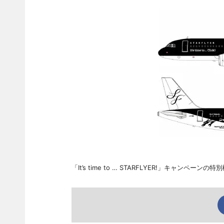
「It’s time to … STARFLYER!」キャン