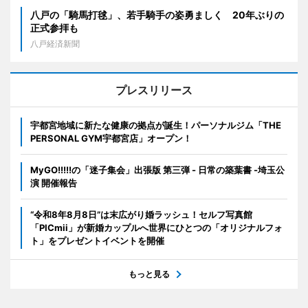
八戸の「騎馬打毬」、若手騎手の姿勇ましく 20年ぶりの
正式参拝も
八戸経済新聞
プレスリリース
宇都宮地域に新たな健康の拠点が誕生！パーソナルジム「THE
PERSONAL GYM宇都宮店」オープン！
MyGO!!!!!の「迷子集会」出張版 第三弾 - 日常の築葉書 -埼玉公
演 開催報告
“令和8年8月8日”は末広がり婚ラッシュ！セルフ写真館
「PICmii」が新婚カップルへ世界にひとつの「オリジナルフォ
ト」をプレゼントイベントを開催
もっと見る