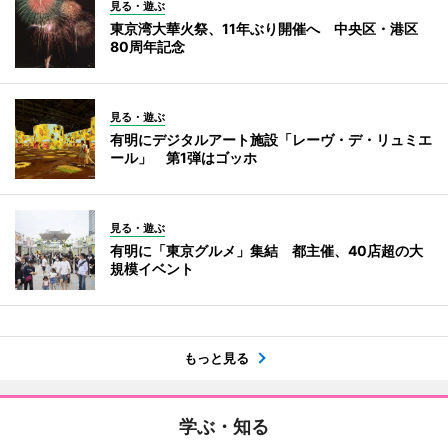
見る・遊ぶ
東京湾大華火祭、11年ぶり開催へ 中央区・港区
80周年記念
見る・遊ぶ
有明にデジタルアート施設「レーヴ・デ・リュミエ
ール」 第1弾はゴッホ
見る・遊ぶ
有明に「東京グルメ」集結 都主催、40店超の大
規模イベント
もっと見る
学ぶ・知る