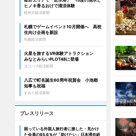
ヒノキ香るおけで清涼体験
軽井沢経済新聞
札幌でゲームイベント10月開催へ 高校
生向け企画を新設
札幌経済新聞
火星を旅するVR体験アトラクション
みなとみらいPLOT48に登場
ヨコハマ経済新聞
八広で町名誕生60周年祝賀会 小池都
知事も祝福
すみだ経済新聞
プレスリリース
困っている外国人旅行者に接した・見かけ
た会員の95.6％が「助けたい」日本滞在経