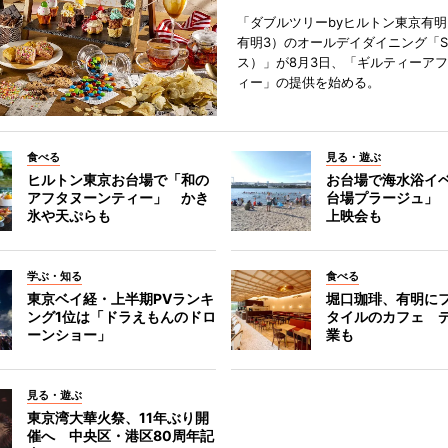
「ダブルツリーbyヒルトン東京有
有明3）のオールデイダイニング「S
ス）」が8月3日、「ギルティーア
ィー」の提供を始める。
食べる
見る・遊ぶ
ヒルトン東京お台場で「和の
お台場で海水浴イ
アフタヌーンティー」 かき
台場プラージュ」
氷や天ぷらも
上映会も
学ぶ・知る
食べる
東京ベイ経・上半期PVランキ
堀口珈琲、有明に
ング1位は「ドラえもんのドロ
タイルのカフェ 
ーンショー」
業も
見る・遊ぶ
東京湾大華火祭、11年ぶり開
催へ 中央区・港区80周年記