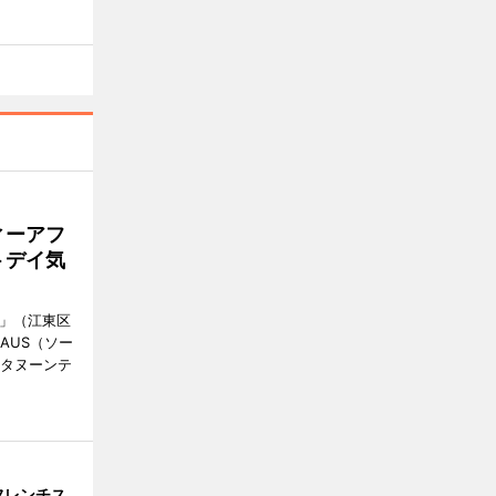
ィーアフ
トデイ気
明」（江東区
AUS（ソー
フタヌーンテ
フレンチス