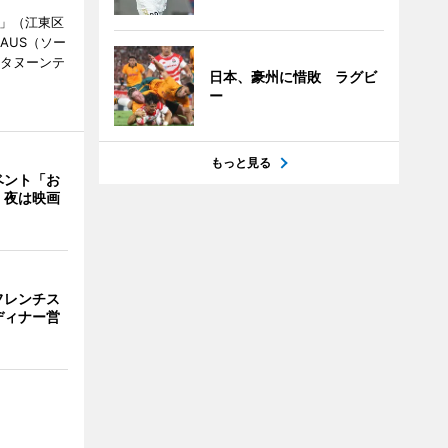
明」（江東区
AUS（ソー
フタヌーンテ
日本、豪州に惜敗 ラグビ
ー
もっと見る
ベント「お
 夜は映画
フレンチス
ディナー営