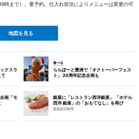
は19時まで）。要予約。仕入れ状況によりメニューは変更の可
地図を見る
食べる
ックスラ
ららぽーと豊洲で「オクトーバーフェス
えて
ト」 20周年記念企画も
企画「モ
銀座に「レストラン西洋銀座」 「ホテル
に
西洋 銀座」の「おもてなし」を再び
銀座経済新聞