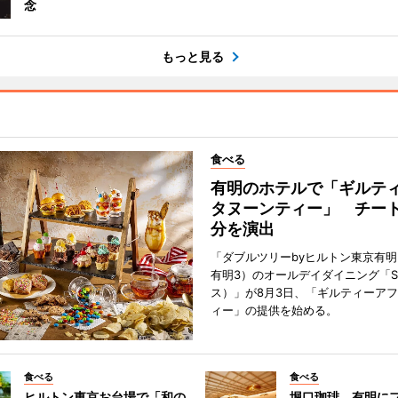
念
もっと見る
食べる
有明のホテルで「ギルテ
タヌーンティー」 チー
分を演出
「ダブルツリーbyヒルトン東京有
有明3）のオールデイダイニング「S
ス）」が8月3日、「ギルティーア
ィー」の提供を始める。
食べる
食べる
ヒルトン東京お台場で「和の
堀口珈琲、有明に