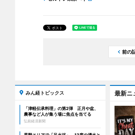
前の
みん経トピックス
最新ニ
「津軽伝承料理」の第2弾 正月や盆、
農事など人が集う場に焦点を当てる
弘前経済新聞
星野エリアで「足水浴」 13度の湧水と