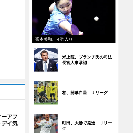
張本美和、４強入り
米上院、ブランチ氏の司法
長官人事承認
柏、開幕白星 Ｊリーグ
ィーアフ
トデイ気
町田、大勝で発進 Ｊリー
グ