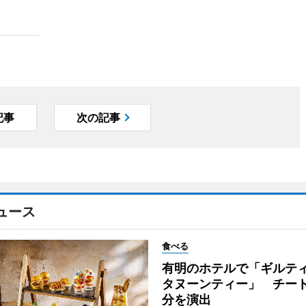
記事
次の記事
ュース
食べる
有明のホテルで「ギルテ
タヌーンティー」 チー
分を演出