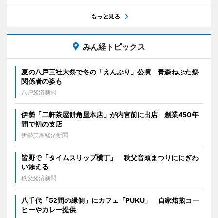
もっと見る
みん経トピックス
夏の八戸三社大祭で冬の「えんぶり」公演 青森ねぶた祭
関係者の姿も
八戸経済新聞
伊勢「二軒茶屋餅角屋本店」が内宮前に出店 創業450年
間で初の支店
伊勢志摩経済新聞
皆野で「タイムスリップ横丁」 秩父音頭まつりににぎわ
い添える
秩父経済新聞
八千代「52間の縁側」にカフェ「PUKU」 自家焙煎コー
ヒーやカレー提供