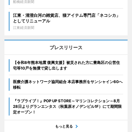
船橋経済新聞
江東・清澄白河の雑貨店、猫アイテム専門店「ネコシカ」
としてリニューアル
江東経済新聞
プレスリリース
【令和8年熊本地震 復興支援】被災された方に豊島区の公営住
宅等10戸を無償で貸し出します
医療介護ネットワーク協同組合 本店事務所をサンシャイン60へ
移転
『ラブライブ！』POP UP STORE～マリンコレクション～8月
28日よりグランエンタス（秋葉原オノデンビル1F）にて期間限
定オープン！
もっと見る