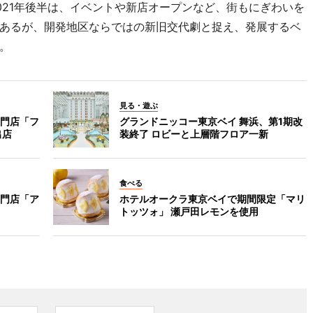
21年後半は、イベントや新店オープンなど、街もにぎわいを
あるが、開発地区ならではの新旧交代劇と捉え、発展するベ
。
見る・遊ぶ
門店「フ
グランドニッコー東京ベイ 舞浜、第1期改
出店
装終了 ロビーと上層階フロア一新
食べる
門店「ア
ホテルオークラ東京ベイで期間限定「マリ
トッツォ」 瀬戸田レモンを使用