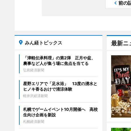
前の
みん経トピックス
最新ニ
「津軽伝承料理」の第2弾 正月や盆、
農事など人が集う場に焦点を当てる
弘前経済新聞
星野エリアで「足水浴」 13度の湧水と
ヒノキ香るおけで清涼体験
軽井沢経済新聞
札幌でゲームイベント10月開催へ 高校
生向け企画を新設
札幌経済新聞