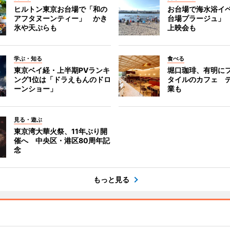
ヒルトン東京お台場で「和の
お台場で海水浴イ
アフタヌーンティー」 かき
台場プラージュ」
氷や天ぷらも
上映会も
学ぶ・知る
食べる
東京ベイ経・上半期PVランキ
堀口珈琲、有明に
ング1位は「ドラえもんのドロ
タイルのカフェ 
ーンショー」
業も
見る・遊ぶ
東京湾大華火祭、11年ぶり開
催へ 中央区・港区80周年記
念
もっと見る