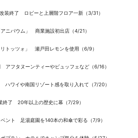
期改装終了 ロビーと上層階フロア一新（3/31）
アニバウム」 商業施設初出店（4/21）
マリトッツォ」 瀬戸田レモンを使用（6/9）
開 アフタヌーンティーやビュッフェなど（6/16）
る ハワイや南国リゾート感を取り入れて（7/20）
業終了 20年以上の歴史に幕（7/29）
ベント 足湯庭園を140本の和傘で彩る（7/9）