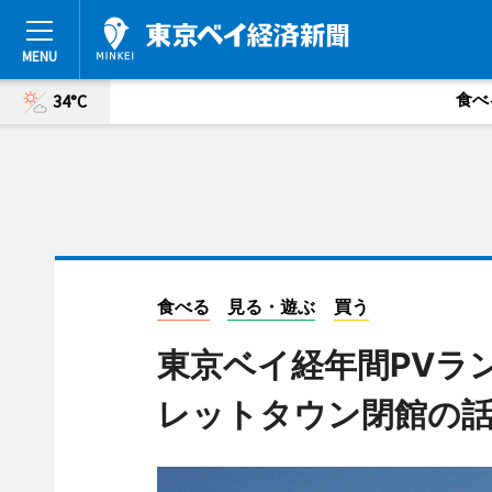
食べ
34°C
食べる
見る・遊ぶ
買う
東京ベイ経年間PVラ
レットタウン閉館の