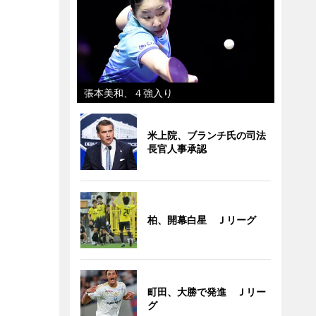
張本美和、４強入り
米上院、ブランチ氏の司法
長官人事承認
柏、開幕白星 Ｊリーグ
町田、大勝で発進 Ｊリー
グ