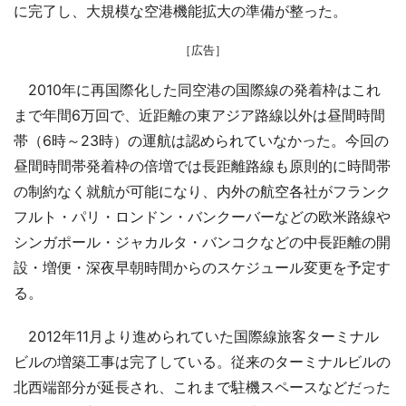
に完了し、大規模な空港機能拡大の準備が整った。
［広告］
2010年に再国際化した同空港の国際線の発着枠はこれ
まで年間6万回で、近距離の東アジア路線以外は昼間時間
帯（6時～23時）の運航は認められていなかった。今回の
昼間時間帯発着枠の倍増では長距離路線も原則的に時間帯
の制約なく就航が可能になり、内外の航空各社がフランク
フルト・パリ・ロンドン・バンクーバーなどの欧米路線や
シンガポール・ジャカルタ・バンコクなどの中長距離の開
設・増便・深夜早朝時間からのスケジュール変更を予定す
る。
2012年11月より進められていた国際線旅客ターミナル
ビルの増築工事は完了している。従来のターミナルビルの
北西端部分が延長され、これまで駐機スペースなどだった