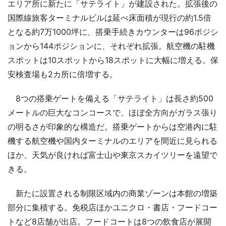
エリア所に新たに「サテライト」が建設された。拡張後の
国際線旅客ターミナルビルは延べ床面積が現行の約1.5倍
となる約7万1000坪に、搭乗手続きカウンターは96ポジシ
ョンから144ポジションに、それぞれ拡張。航空機の駐機
スポットは10スポットから18スポットに大幅に増える。保
安検査場も2カ所に倍増する。
8つの搭乗ゲートを備える「サテライト」は長さ約500
メートルの巨大なコンコースで、ほぼ全方向がガラス張り
の明るさが印象的な構造だ。搭乗ゲートからは空港内に駐
機する航空機や国内ターミナルのエリアを間近に見られる
ほか、天気が良ければ富士山や東京スカイツリーを遠望で
きる。
新たに設置される制限区域内の商業ゾーンは本館の増築
部分に集積する。免税店ほかユニクロ・書店・フードコー
トなど8店舗が出店。フードコートは8つの飲食店が展開