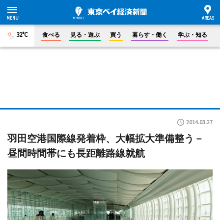
32°C
食べる
見る・遊ぶ
買う
暮らす・働く
学ぶ・知る
2014.03.27
羽田空港国際線発着枠、大幅拡大準備整う－
昼間時間帯にも長距離路線就航