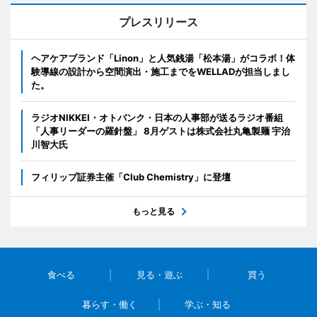
プレスリリース
ヘアケアブランド「Linon」と人気銭湯「松本湯」がコラボ！体
験導線の設計から空間演出・施工までをWELLADが担当しまし
た。
ラジオNIKKEI・オトバンク・日本の人事部が送るラジオ番組
「人事リーダーの羅針盤」 8月ゲストは株式会社丸亀製麺 宇治
川智大氏
フィリップ証券主催「Club Chemistry」に登壇
もっと見る
食べる
見る・遊ぶ
買う
暮らす・働く
学ぶ・知る