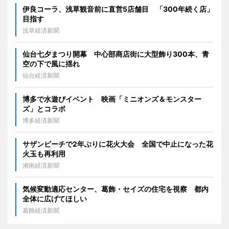
伊良コーラ、浅草観音前に直営5店舗目 「300年続く店」
目指す
浅草経済新聞
仙台七夕まつり開幕 中心部商店街に大型飾り300本、青
空の下で風に揺れ
仙台経済新聞
博多で水遊びイベント 映画「ミニオンズ＆モンスター
ズ」とコラボ
博多経済新聞
サザンビーチで2年ぶりに花火大会 全国で中止になった花
火玉も再利用
湘南経済新聞
気候変動適応センター、葛飾・セイズの住宅を視察 都内
全体に広げてほしい
葛飾経済新聞