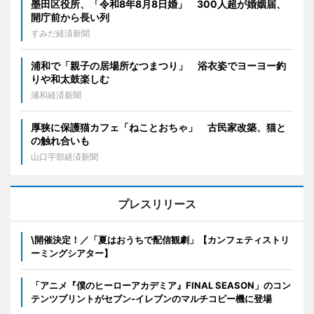
墨田区役所、「令和8年8月8日婚」 300人超が婚姻届、
開庁前から長い列
すみだ経済新聞
浦和で「親子の居場所なつまつり」 浴衣姿でヨーヨー釣
りや和太鼓楽しむ
浦和経済新聞
厚狭に保護猫カフェ「ねことおちゃ」 古民家改築、猫と
の触れ合いも
山口宇部経済新聞
プレスリリース
\開催決定！／「夏はおうちで配信観劇」【カンフェティストリ
ーミングシアター】
「アニメ『僕のヒーローアカデミア』FINAL SEASON」のコン
テンツプリントがセブン‐イレブンのマルチコピー機に登場