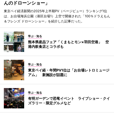
んのドローンショー」
東京ベイ経済新聞の2025年上半期PV（ページビュー）ランキング1位
は、お台場海浜公園（港区台場1）上空で開催された「100％ドラえもん
＆フレンズ ドローンショー」を紹介した記事だった。
学ぶ・知る
熊本県産品フェア「くまもとモン×羽田空港」 空
港内飲食店とコラボも
学ぶ・知る
東京ベイ経・年間PV1位は「お台場レトロミュージ
アム」 新施設が話題に
学ぶ・知る
有明ガーデンで恐竜イベント ライブショー・クイ
ズラリー・限定グルメなど