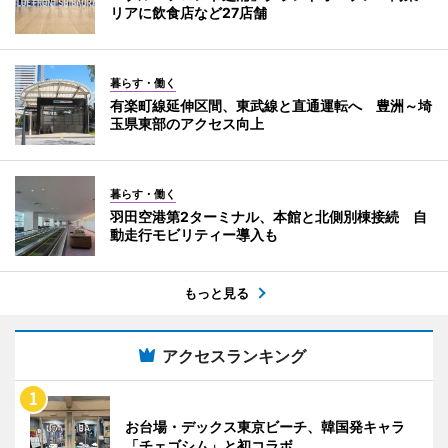
リアに飲食店など27店舗
暮らす・働く
有楽町線延伸区間、東武線と直通運転へ 豊洲～埼
玉県東部のアクセス向上
暮らす・働く
羽田空港第2ターミナル、本館と北側別棟接続 自
動走行モビリティー導入も
もっと見る
アクセスランキング
お台場・デックス東京ビーチ、韓国発キャラ
「チェゴシム」と初コラボ