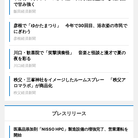
で甘み強く
飯田経済新聞
彦根で「ゆかたまつり」 今年で30回目、浴衣姿の市民で
にぎわう
彦根経済新聞
川口・歓喜院で「笑撃演奏怪」 音楽と怪談と漫才で夏の
夜を彩る
川口経済新聞
秩父・三峯神社をイメージしたルームスプレー 「秩父ア
ロマラボ」が商品化
秩父経済新聞
プレスリリース
医薬品添加剤「NISSO HPC」製造設備の増強完了、営業運転を
開始