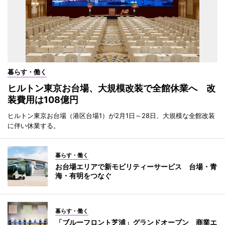
暮らす・働く
ヒルトン東京お台場、大規模改装で全館休業へ 改
装費用は108億円
ヒルトン東京お台場（港区台場1）が2月1日～28日、大規模な全館改装
に伴い休業する。
暮らす・働く
お台場エリアで新モビリティーサービス 台場・青
海・有明をつなぐ
暮らす・働く
「ブルーフロント芝浦」グランドオープン 商業エ