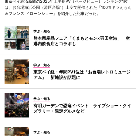
東京ベイ経済新聞の2025年上半期PV（ページビュー）ランキング1位
は、お台場海浜公園（港区台場1）上空で開催された「100％ドラえもん
＆フレンズ ドローンショー」を紹介した記事だった。
学ぶ・知る
熊本県産品フェア「くまもとモン×羽田空港」 空
港内飲食店とコラボも
学ぶ・知る
東京ベイ経・年間PV1位は「お台場レトロミュージ
アム」 新施設が話題に
学ぶ・知る
有明ガーデンで恐竜イベント ライブショー・クイ
ズラリー・限定グルメなど
学ぶ・知る