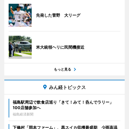
先発した菅野 大リーグ
米大統領ヘリに民間機接近
もっと見る
みん経トピックス
福島駅周辺で飲食店巡り「きて！みて！呑んでラリー」
100店舗参加へ
福島経済新聞
下條村「岡本ファーム」、黒スイカ収穫最盛期 少雨高温