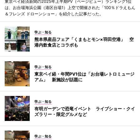
東京ベイ経済新聞の2025年上半期PV（ページビュー）ランキング1位
は、お台場海浜公園（港区台場1）上空で開催された「100％ドラえもん
＆フレンズ ドローンショー」を紹介した記事だった。
学ぶ・知る
熊本県産品フェア「くまもとモン×羽田空港」 空
港内飲食店とコラボも
学ぶ・知る
東京ベイ経・年間PV1位は「お台場レトロミュージ
アム」 新施設が話題に
学ぶ・知る
有明ガーデンで恐竜イベント ライブショー・クイ
ズラリー・限定グルメなど
学ぶ・知る