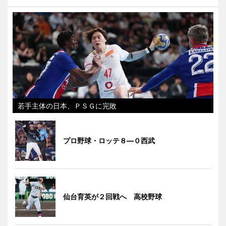
若手主体の日本、ＰＳＧに完敗
プロ野球・ロッテ８―０西武
仙台育英が２回戦へ 高校野球