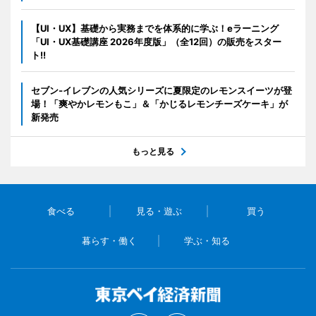
【UI・UX】基礎から実務までを体系的に学ぶ！eラーニング
「UI・UX基礎講座 2026年度版」（全12回）の販売をスター
ト!!
セブン‐イレブンの人気シリーズに夏限定のレモンスイーツが登
場！「爽やかレモンもこ」＆「かじるレモンチーズケーキ」が
新発売
もっと見る
食べる
見る・遊ぶ
買う
暮らす・働く
学ぶ・知る