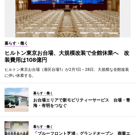
暮らす・働く
ヒルトン東京お台場、大規模改装で全館休業へ 改
装費用は108億円
ヒルトン東京お台場（港区台場1）が2月1日～28日、大規模な全館改装
に伴い休業する。
暮らす・働く
お台場エリアで新モビリティーサービス 台場・青
海・有明をつなぐ
暮らす・働く
「ブルーフロント芝浦」グランドオープン 商業エ