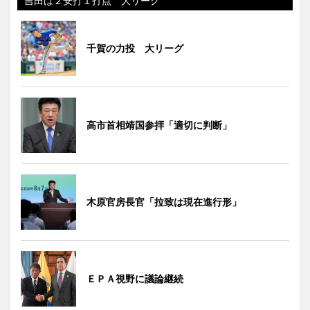
吉田は２安打１打点 大リーグ
千賀の力投 大リーグ
高市首相靖国参拝「適切に判断」
木原官房長官「拉致は現在進行形」
ＥＰＡ視野に議論継続