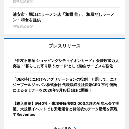
福島経済新聞
浦安市・堀江にラーメン店「和麺 善」、和風だしラーメ
ン・和食を提供
浦安経済新聞
プレスリリース
『住友不動産 ショッピングシティイオンカード』会員数10万人
突破！“暮らしに寄り添うカード”として独自サービスを強化
「DER時代におけるアグリゲーションの役割」と題して、エナ
ジープールジャパン株式会社 代表取締役社長兼CEO 市村 健氏
によるセミナーを2026年9月18日(金)に開催!!
【導入事例】約40社・来場登録者数2,000名超のAI展示会で実
証。大規模イベントでも安定運営と開催後のデータ活用を実現
するeventos
もっと見る