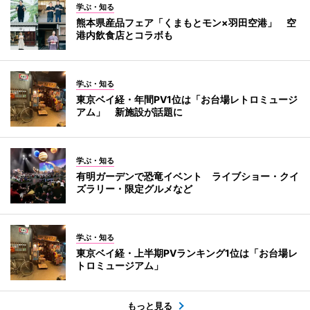
学ぶ・知る
熊本県産品フェア「くまもとモン×羽田空港」 空
港内飲食店とコラボも
学ぶ・知る
東京ベイ経・年間PV1位は「お台場レトロミュージ
アム」 新施設が話題に
学ぶ・知る
有明ガーデンで恐竜イベント ライブショー・クイ
ズラリー・限定グルメなど
学ぶ・知る
東京ベイ経・上半期PVランキング1位は「お台場レ
トロミュージアム」
もっと見る