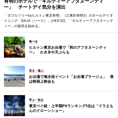
有明のホテルで「ギルティーアフタヌーンティ
ー」 チートデイ気分を演出
「ダブルツリーbyヒルトン東京有明」（江東区有明3）のオールデイダ
イニング「SAUS（ソース）」が8月3日、「ギルティーアフタヌーンテ
ィー」の提供を始める。
食べる
ヒルトン東京お台場で「和のアフタヌーンティ
ー」 かき氷や天ぷらも
見る・遊ぶ
お台場で海水浴イベント「お台場プラージュ」 夜
は映画上映会も
学ぶ・知る
東京ベイ経・上半期PVランキング1位は「ドラえも
んのドローンショー」