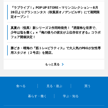
『ラブライブ！』POP UP STORE～マリンコレクション～8月
28日よりグランエンタス（秋葉原オノデンビル1F）にて期間限
定オープン！
真夏の〈怪異〉新シリーズ２作同時発売！『洒落怖な世界で、
少年は塩を撒く』×『俺の後ろの彼女が上位存在すぎる』コラボ
フェア開催決定！
勝どき・晴海の『筋トレ×ピラティス』で大人気のPBGが女性専
用スタジオ（２号店）を開店。
もっと見る
食べる
見る・遊ぶ
買う
暮らす・働く
学ぶ・知る