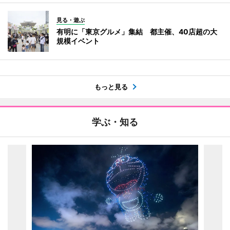
見る・遊ぶ
有明に「東京グルメ」集結 都主催、40店超の大
規模イベント
もっと見る
学ぶ・知る