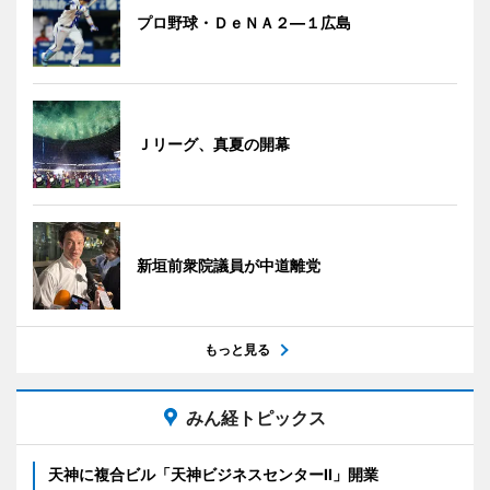
プロ野球・ＤｅＮＡ２―１広島
Ｊリーグ、真夏の開幕
新垣前衆院議員が中道離党
もっと見る
みん経トピックス
天神に複合ビル「天神ビジネスセンターII」開業