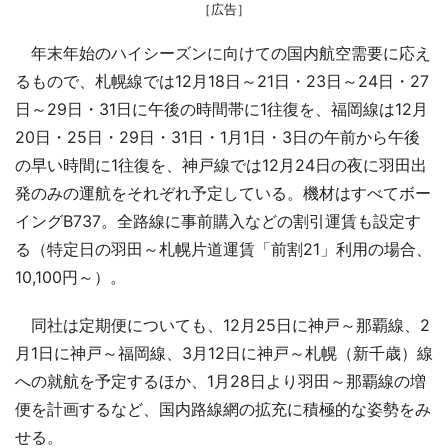
［広告］
年末年始のハイシーズンに向けての国内航空需要に応え
るもので、札幌線では12月18日～21日・23日～24日・27
日～29日・31日に午後の時間帯に1往復を、福岡線は12月
20日・25日・29日・31日・1月1日・3日の午前から午後
の早い時間に1往復を、神戸線では12月24日の夜に羽田出
発のみの運航をそれぞれ予定している。機材はすべてボー
イングB737。全路線に事前購入などの割引運賃も設定す
る（特定日の羽田～札幌片道運賃「前割21」利用の場合、
10,100円～）。
同社は定期便についても、12月25日に神戸～那覇線、2
月1日に神戸～福岡線、3月12日に神戸～札幌（新千歳）線
への就航を予定するほか、1月28日より羽田～那覇線の増
便を計画するなど、国内路線網の拡充に積極的な姿勢をみ
せる。