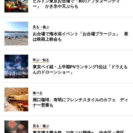
ヒルトン東京お台場で「和のアフタヌーンティ
ー」 かき氷や天ぷらも
見る・遊ぶ
お台場で海水浴イベント「お台場プラージュ」 夜
は映画上映会も
学ぶ・知る
東京ベイ経・上半期PVランキング1位は「ドラえも
んのドローンショー」
食べる
堀口珈琲、有明にフレンチスタイルのカフェ ディ
ナー営業も
見る・遊ぶ
東京湾大華火祭、11年ぶり開催へ 中央区・港区