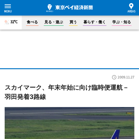
32°C
食べる
見る・遊ぶ
買う
暮らす・働く
学ぶ・知る
2009.11.27
スカイマーク、年末年始に向け臨時便運航－
羽田発着3路線