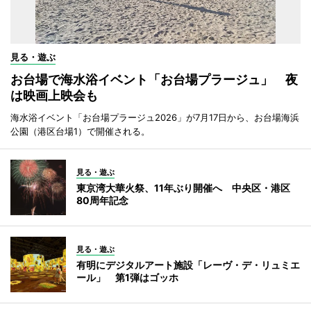
見る・遊ぶ
お台場で海水浴イベント「お台場プラージュ」 夜
は映画上映会も
海水浴イベント「お台場プラージュ2026」が7月17日から、お台場海浜
公園（港区台場1）で開催される。
見る・遊ぶ
東京湾大華火祭、11年ぶり開催へ 中央区・港区
80周年記念
見る・遊ぶ
有明にデジタルアート施設「レーヴ・デ・リュミエ
ール」 第1弾はゴッホ