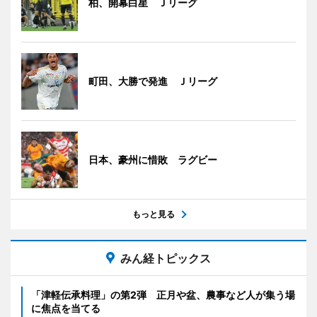
柏、開幕白星 Ｊリーグ
町田、大勝で発進 Ｊリーグ
日本、豪州に惜敗 ラグビー
もっと見る
みん経トピックス
「津軽伝承料理」の第2弾 正月や盆、農事など人が集う場
に焦点を当てる