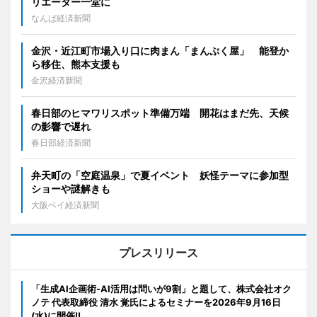
リエーター一堂に
なんば経済新聞
金沢・近江町市場入り口に肉まん「まんぷく屋」 能登か
ら移住、熊本支援も
金沢経済新聞
春日部のヒマワリスポット準備万端 開花はまだ先、天候
の影響で遅れ
春日部経済新聞
弁天町の「空庭温泉」で夏イベント 妖怪テーマに参加型
ショーや謎解きも
大阪ベイ経済新聞
プレスリリース
「生成AI企画術-AI活用は問いが9割」と題して、株式会社オク
ノテ 代表取締役 清水 覚氏によるセミナーを2026年9月16日
(水)に開催!!