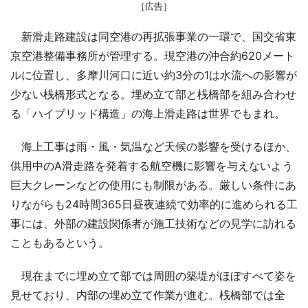
［広告］
新滑走路建設は同空港の再拡張事業の一環で、国交省東
京空港整備事務所が管理する。現空港の沖合約620メート
ルに位置し、多摩川河口に近い約3分の1は水流への影響が
少ない桟橋形式となる。埋め立て部と桟橋部を組み合わせ
る「ハイブリッド構造」の海上滑走路は世界でもまれ。
海上工事は雨・風・気温など天候の影響を受けるほか、
供用中のA滑走路を発着する航空機に影響を与えないよう
巨大クレーンなどの使用にも制限がある。厳しい条件にあ
りながらも24時間365日昼夜連続で効率的に進められる工
事には、外部の建設関係者が施工技術などの見学に訪れる
こともあるという。
現在までに埋め立て部では周囲の築堤がほぼすべて姿を
見せており、内部の埋め立て作業が進む。桟橋部では全