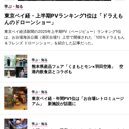
学ぶ・知る
東京ベイ経・上半期PVランキング1位は「ドラえも
んのドローンショー」
東京ベイ経済新聞の2025年上半期PV（ページビュー）ランキング1位
は、お台場海浜公園（港区台場1）上空で開催された「100％ドラえもん
＆フレンズ ドローンショー」を紹介した記事だった。
学ぶ・知る
熊本県産品フェア「くまもとモン×羽田空港」 空
港内飲食店とコラボも
学ぶ・知る
東京ベイ経・年間PV1位は「お台場レトロミュージ
アム」 新施設が話題に
学ぶ・知る