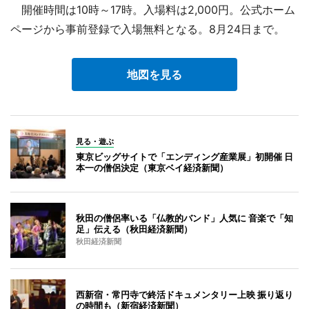
開催時間は10時～17時。入場料は2,000円。公式ホーム
ページから事前登録で入場無料となる。8月24日まで。
地図を見る
見る・遊ぶ
東京ビッグサイトで「エンディング産業展」初開催 日
本一の僧侶決定（東京ベイ経済新聞）
秋田の僧侶率いる「仏教的バンド」人気に 音楽で「知
足」伝える（秋田経済新聞）
秋田経済新聞
西新宿・常円寺で終活ドキュメンタリー上映 振り返り
の時間も（新宿経済新聞）