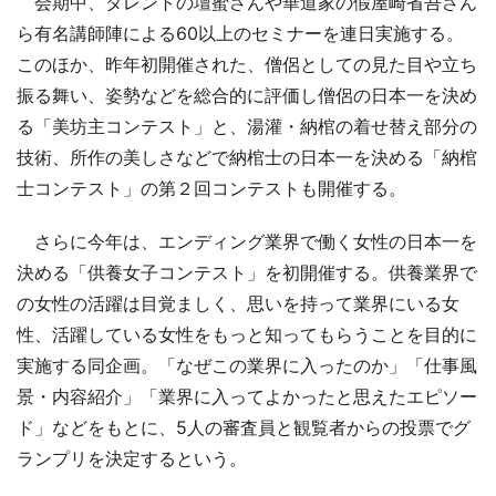
会期中、タレントの壇蜜さんや華道家の假屋崎省吾さん
ら有名講師陣による60以上のセミナーを連日実施する。
このほか、昨年初開催された、僧侶としての見た目や立ち
振る舞い、姿勢などを総合的に評価し僧侶の日本一を決め
る「美坊主コンテスト」と、湯灌・納棺の着せ替え部分の
技術、所作の美しさなどで納棺士の日本一を決める「納棺
士コンテスト」の第２回コンテストも開催する。
さらに今年は、エンディング業界で働く女性の日本一を
決める「供養女子コンテスト」を初開催する。供養業界で
の女性の活躍は目覚ましく、思いを持って業界にいる女
性、活躍している女性をもっと知ってもらうことを目的に
実施する同企画。「なぜこの業界に入ったのか」「仕事風
景・内容紹介」「業界に入ってよかったと思えたエピソー
ド」などをもとに、5人の審査員と観覧者からの投票でグ
ランプリを決定するという。