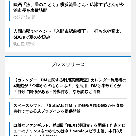
映画「汝、星のごとく」横浜流星さん・広瀬すずさんが今
治市長を表敬訪問
今治経済新聞
入間市駅でイベント「入間市駅前横丁」 打ち水や音楽、
SDGsで夏の夕涼み
狭山経済新聞
プレスリリース
【カレンダー・DMに関する利用実態調査】カレンダー利用者の
4割超が「企業からのもらいもの」を活用。DMは半数近くが
「自分に関係がある・特典付き」なら読むと回答
スペースシフト、「SateAIs(TM)」の解析AIをQGISから直接
実行できる公式プラグインを提供開始
出版社ファンギルド、第2回「NEXT漫画賞」を開催！作家デビ
ューのチャンスをつかむのは今！comicスピラ主催、本日8月