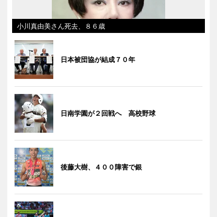
小川真由美さん死去、８６歳
日本被団協が結成７０年
日南学園が２回戦へ 高校野球
後藤大樹、４００障害で銀