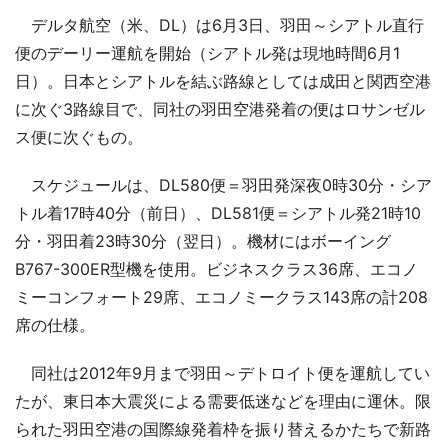
デルタ航空（米、DL）は6月3日、羽田～シアトル直行
便のデーリー運航を開始（シアトル発は現地時間6月1
日）。日本とシアトルを結ぶ路線としては成田と関西空港
に次ぐ3路線目で、同社の羽田空港発着の便はロサンゼル
ス便に次ぐもの。
スケジュールは、DL580便＝羽田発深夜0時30分・シア
トル着17時40分（前日）、DL581便＝シアトル発21時10
分・羽田着23時30分（翌日）。機材にはボーイング
B767-300ER型機を使用。ビジネスクラス36席、エコノ
ミーコンフォート29席、エコノミークラス143席の計208
席の仕様。
同社は2012年9月まで羽田～デトロイト便を運航してい
たが、東日本大震災による需要低迷などを理由に運休。限
られた羽田空港の国際線発着枠を振り替えるかたちで新路