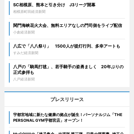
SC相模原、熊本と引き分け J3リーグ開幕
相模原町田経済新聞
関門海峡花火大会、無料エリアなしの門司側をライブ配信
小倉経済新聞
八広で「八八祭り」 1500人が提灯行列、多幸アートも
すみだ経済新聞
八戸の「騎馬打毬」、若手騎手の姿勇ましく 20年ぶりの
正式参拝も
八戸経済新聞
プレスリリース
宇都宮地域に新たな健康の拠点が誕生！パーソナルジム「THE
PERSONAL GYM宇都宮店」オープン！
MyGO!!!!!の「迷子集会」出張版 第三弾 - 日常の築葉書 -埼玉公