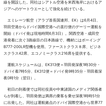
線を開設した。同社はシアトル空港を米西海岸におけるア
ジアへのゲートウエーとして強化を続けている。
エミレーツ航空（アラブ首長国連邦、EK）は6月4日、
羽田空港からドバイ国際空港への直行便のデーリー運航を
開始（ドバイ発は現地時間6月3日）。関西空港・成田空
港発着に次ぐ3路線目の日本路線で、機材にはボーイング
B777-200LR型機を使用。ファーストクラス８席、ビジネ
スクラス42席、エコノミークラス216席を提供する。
運航スケジュールは、EK313便＝羽田発深夜1時30分・
ドバイ着7時5分、EK312便＝ドバイ発9時35分・羽田着深
夜0時1分（翌日）。
初日の到着便では同社役員や中東諸国のメディア関係者
らが到着し、羽田発便は満席の乗客を乗せ深夜1時時51分
に出発した。同社は運航拠点のドバイ国際空港から世界77