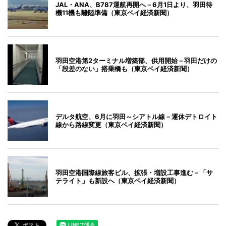
JAL・ANA、B787運航再開へ－6月1日より、羽田待
機11機も離陸準備（東京ベイ経済新聞）
羽田空港第2ターミナル増築部、供用開始－羽田だけの
「段差のない」搭乗橋も（東京ベイ経済新聞）
デルタ航空、6月に羽田～シアトル線－運休デトロイト
線から路線変更（東京ベイ経済新聞）
羽田空港国際線旅客ビル、拡張・増設工事進む－「サ
テライト」も新設へ（東京ベイ経済新聞）