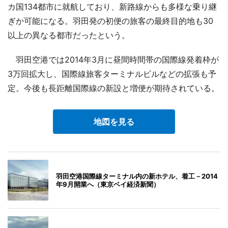
カ国134都市に就航しており、新路線からも多様な乗り継
ぎか可能になる。羽田発の初便の旅客の最終目的地も30
以上の異なる都市だったという。
羽田空港では2014年3月に昼間時間帯の国際線発着枠が
3万回拡大し、国際線旅客ターミナルビルなどの拡張も予
定。今後も長距離国際線の新設と増便が期待されている。
地図を見る
羽田空港国際線ターミナル内の新ホテル、着工－2014
年9月開業へ（東京ベイ経済新聞）