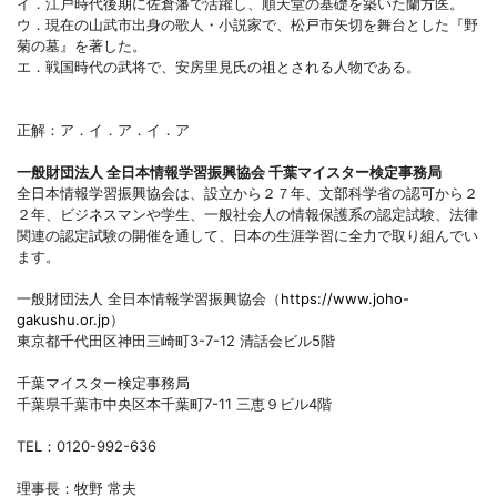
イ．江戸時代後期に佐倉藩で活躍し、順天堂の基礎を築いた蘭方医。
ウ．現在の山武市出身の歌人・小説家で、松戸市矢切を舞台とした『野
菊の墓』を著した。
エ．戦国時代の武将で、安房里見氏の祖とされる人物である。
正解：ア．イ．ア．イ．ア
一般財団法人 全日本情報学習振興協会 千葉マイスター検定事務局
全日本情報学習振興協会は、設立から２７年、文部科学省の認可から２
２年、ビジネスマンや学生、一般社会人の情報保護系の認定試験、法律
関連の認定試験の開催を通して、日本の生涯学習に全力で取り組んでい
ます。
一般財団法人 全日本情報学習振興協会（
https://www.joho-
gakushu.or.jp
）
東京都千代田区神田三崎町3-7-12 清話会ビル5階
千葉マイスター検定事務局
千葉県千葉市中央区本千葉町7-11 三恵９ビル4階
TEL：0120-992-636
理事長：牧野 常夫