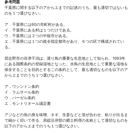
参考問題
千葉県に関する以下のアからエまでの記述のうち、最も適切ではないも
のを１つ選びなさい。
ア．千葉県には60の市町村がある。
イ．千葉県にある村は１つだけである。
ウ．千葉県には２つの中核市がある。
エ．千葉県には１つの政令指定都市があり、６つの区で構成されてい
る。
習志野市の谷津干潟は、渡り鳥の重要な生息地として知られ、1993年
にある国際条約の登録湿地となった。水鳥の生息地として重要な湿地を
保全することを目的とするこの条約として、最も適切なものを以下のア
からエまでのうち１つ選びなさい。
ア．ワシントン条約
イ．ラムサール条約
ウ．バーゼル条約
エ．モントリオール議定書
アジなどの魚の身を味噌、ネギ、生姜などと混ぜ合わせ、粘りが出るま
で細かく叩いて作る、房総沿岸部の郷土料理の名称として適切なものを
以下のアからエまでのうち１つ選びなさい。