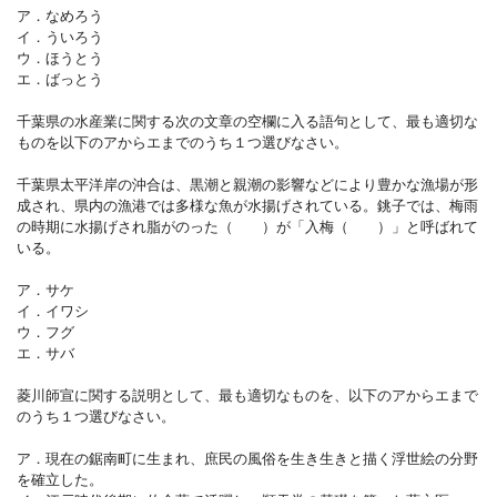
ア．なめろう
イ．ういろう
ウ．ほうとう
エ．ばっとう
千葉県の水産業に関する次の文章の空欄に入る語句として、最も適切な
ものを以下のアからエまでのうち１つ選びなさい。
千葉県太平洋岸の沖合は、黒潮と親潮の影響などにより豊かな漁場が形
成され、県内の漁港では多様な魚が水揚げされている。銚子では、梅雨
の時期に水揚げされ脂がのった（ ）が「入梅（ ）」と呼ばれて
いる。
ア．サケ
イ．イワシ
ウ．フグ
エ．サバ
菱川師宣に関する説明として、最も適切なものを、以下のアからエまで
のうち１つ選びなさい。
ア．現在の鋸南町に生まれ、庶民の風俗を生き生きと描く浮世絵の分野
を確立した。