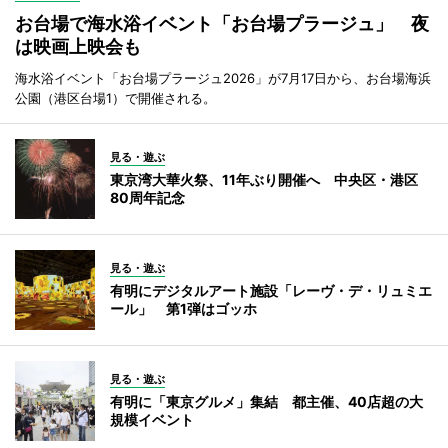
お台場で海水浴イベント「お台場プラージュ」 夜
は映画上映会も
海水浴イベント「お台場プラージュ2026」が7月17日から、お台場海浜
公園（港区台場1）で開催される。
見る・遊ぶ
東京湾大華火祭、11年ぶり開催へ 中央区・港区
80周年記念
見る・遊ぶ
有明にデジタルアート施設「レーヴ・デ・リュミエ
ール」 第1弾はゴッホ
見る・遊ぶ
有明に「東京グルメ」集結 都主催、40店超の大
規模イベント