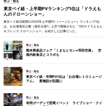
学ぶ・知る
東京ベイ経・上半期PVランキング1位は「ドラえも
んのドローンショー」
東京ベイ経済新聞の2025年上半期PV（ページビュー）ランキング1位
は、お台場海浜公園（港区台場1）上空で開催された「100％ドラえもん
＆フレンズ ドローンショー」を紹介した記事だった。
学ぶ・知る
熊本県産品フェア「くまもとモン×羽田空港」 空
港内飲食店とコラボも
学ぶ・知る
東京ベイ経・年間PV1位は「お台場レトロミュージ
アム」 新施設が話題に
学ぶ・知る
有明ガーデンで恐竜イベント ライブショー・クイ