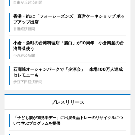
自由が丘経済新聞
香港・ifcに「フォーシーズンズ」直営ケーキショップ ポッ
プアップ出店
香港経済新聞
小倉・魚町の台湾料理店「麗白」が10周年 小倉南産の台
湾野菜使う
小倉経済新聞
石廊崎オーシャンパークで「夕涼会」 来場100万人達成
セレモニーも
伊豆下田経済新聞
プレスリリース
「子ども霞が関見学デー」に出展食品トレーのリサイクルにつ
いて学ぶプログラムを提供