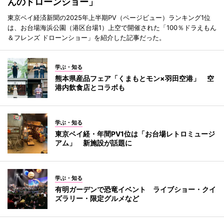
んのドローンショー」
東京ベイ経済新聞の2025年上半期PV（ページビュー）ランキング1位
は、お台場海浜公園（港区台場1）上空で開催された「100％ドラえもん
＆フレンズ ドローンショー」を紹介した記事だった。
学ぶ・知る
熊本県産品フェア「くまもとモン×羽田空港」 空
港内飲食店とコラボも
学ぶ・知る
東京ベイ経・年間PV1位は「お台場レトロミュージ
アム」 新施設が話題に
学ぶ・知る
有明ガーデンで恐竜イベント ライブショー・クイ
ズラリー・限定グルメなど