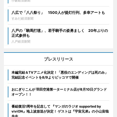
小倉経済新聞
八広で「八八祭り」 1500人が提灯行列、多幸アートも
すみだ経済新聞
八戸の「騎馬打毬」、若手騎手の姿勇ましく 20年ぶりの
正式参拝も
八戸経済新聞
プレスリリース
本編完結＆TVアニメ化決定！「悪役のエンディングは死のみ」
完結記念イベントを8/9よりピッコマで開催
おにぎりこんが 羽田空港第一ターミナル店が8月10日グランド
オープン！！
番組復活1周年を記念して 『マンガのラジオ supported by
viviON』地上波放送が決定！ ゲストは『宇宙兄弟』の小山宙哉
先生