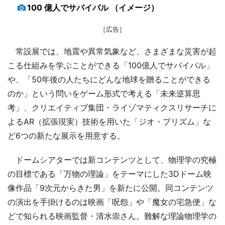
100 億人でサバイバル （イメージ）
［広告］
常設展では、地震や異常気象など、さまざまな災害が起
こる仕組みを学ぶことができる「100億人でサバイバル」
や、「50年後の人たちにどんな地球を贈ることができる
のか」という問いをゲーム形式で考える「未来逆算思
考」、クリエイティブ集団・ライゾマティクスリサーチに
よるAR（拡張現実）技術を用いた「ジオ・プリズム」な
ど6つの新たな展示を用意する。
ドームシアターでは新コンテンツとして、物理学の究極
の目標である「万物の理論」をテーマにした3Dドーム映
像作品「9次元からきた男」を新たに公開。同コンテンツ
の演出を手掛けるのは映画「呪怨」や「魔女の宅急便」な
どで知られる映画監督・清水崇さん。難解な理論物理学の