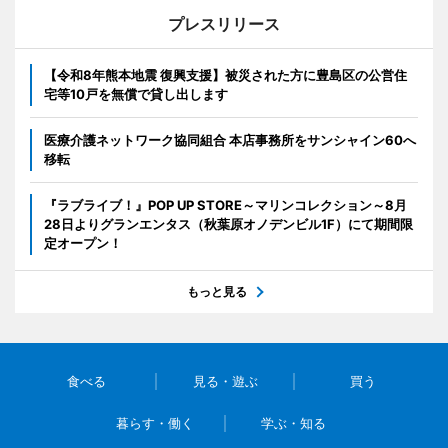
プレスリリース
【令和8年熊本地震 復興支援】被災された方に豊島区の公営住
宅等10戸を無償で貸し出します
医療介護ネットワーク協同組合 本店事務所をサンシャイン60へ
移転
『ラブライブ！』POP UP STORE～マリンコレクション～8月
28日よりグランエンタス（秋葉原オノデンビル1F）にて期間限
定オープン！
もっと見る
食べる
見る・遊ぶ
買う
暮らす・働く
学ぶ・知る