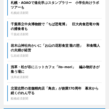
札幌・AOAOで進化学ぶスタンプラリー 小学生向けラボ
ツアーも
札幌経済新聞
千葉県立中央博物館で「ちば恐竜博」 巨大肉食恐竜や海
の捕食者も
千葉経済新聞
岩木山神社向かいに「お山の花彩食堂 龍の憩」 和食職人
の夫婦が経営
弘前経済新聞
浅草・松が谷にニットカフェ「ito-mori」 編み物好きが
集う場に
浅草経済新聞
北習志野の老舗精肉店「鳥吉」が創業170周年 幕末から
続くのれん守る
船橋経済新聞