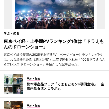
学ぶ・知る
東京ベイ経・上半期PVランキング1位は「ドラえも
んのドローンショー」
東京ベイ経済新聞の2025年上半期PV（ページビュー）ランキング1位
は、お台場海浜公園（港区台場1）上空で開催された「100％ドラえもん
＆フレンズ ドローンショー」を紹介した記事だった。
学ぶ・知る
熊本県産品フェア「くまもとモン×羽田空港」 空
港内飲食店とコラボも
学ぶ・知る