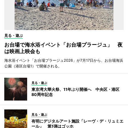
見る・遊ぶ
お台場で海水浴イベント「お台場プラージュ」 夜
は映画上映会も
海水浴イベント「お台場プラージュ2026」が7月17日から、お台場海浜
公園（港区台場1）で開催される。
見る・遊ぶ
東京湾大華火祭、11年ぶり開催へ 中央区・港区
80周年記念
見る・遊ぶ
有明にデジタルアート施設「レーヴ・デ・リュミエ
ール」 第1弾はゴッホ